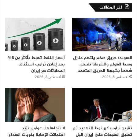
اخر المقالات
السويد: حريق ضخم يلتهم منازل
أسعار النفط تهبط بأكثر من 6%
وسط لاهولم والشرطة تعتقل
بعد إعلان ترامب استئناف
شخصاً بشبهة الحريق المتعمد
المحادثات مع إيران
أغسطس 5, 2026
أغسطس 3, 2026
تقرير: ترامب كرر نمط التهديد ثم
لا تتجاهلها.. عوامل تزيد
تعليق الهجمات على إيران قبل
احتمالات الإصابة بنوبات الصداع