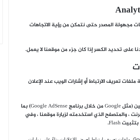
فات تعريف الارتباط من Analytics بيانات مجهولة المصدر حتى نتمكن من رؤية الاتجاهات
ا على تحديد الكسر إذا كان جزء من موقعنا لا يعمل.
ات
فات تعريف الارتباط أو إشارات الويب عند الإعلان
سيقوم هؤلاء بإرسال معلومات إلى هؤلاء المعلنين (مثل Google من خلال برنامج Google AdSense) بما
خدمة الإنترنت ، والمتصفح الذي استخدمته لزيارة موقعنا ، وفي
ت Flash.
يستخدم موردو الجهات الخارجية، بمن فيهم Google، ملفات تعريف ارتباط لعرض الإعلانات بناءً على زيارات