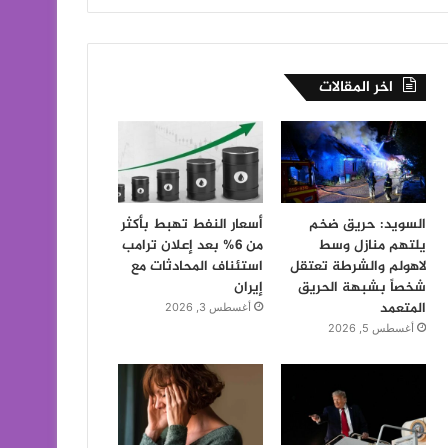
اخر المقالات
السويد: حريق ضخم
أسعار النفط تهبط بأكثر
يلتهم منازل وسط
من 6% بعد إعلان ترامب
لاهولم والشرطة تعتقل
استئناف المحادثات مع
شخصاً بشبهة الحريق
إيران
المتعمد
أغسطس 3, 2026
أغسطس 5, 2026