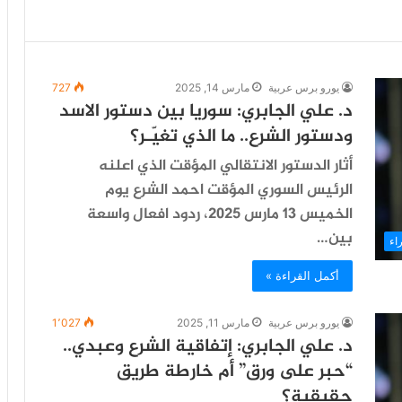
يورو برس عربية
مارس 14, 2025
727
د. علي الجابري: سوريا بين دستور الاسد
ودستور الشرع.. ما الذي تغيّـر؟
أثار الدستور الانتقالي المؤقت الذي اعلنه
الرئيس السوري المؤقت احمد الشرع يوم
الخميس 13 مارس 2025، ردود افعال واسعة
بين…
راء
أكمل القراءة »
يورو برس عربية
مارس 11, 2025
1٬027
د. علي الجابري: إتفاقية الشرع وعبدي..
“حبر على ورق” أم خارطة طريق
حقيقية؟