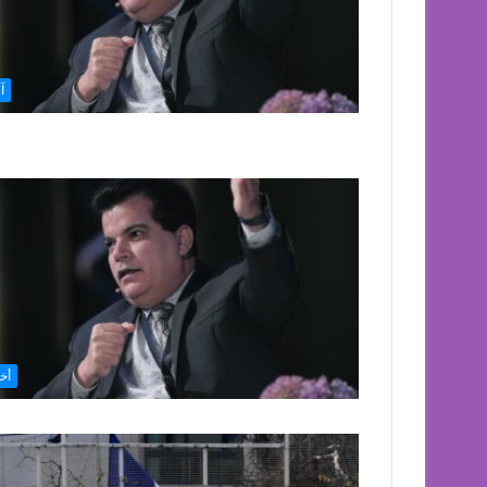
آ
أخب