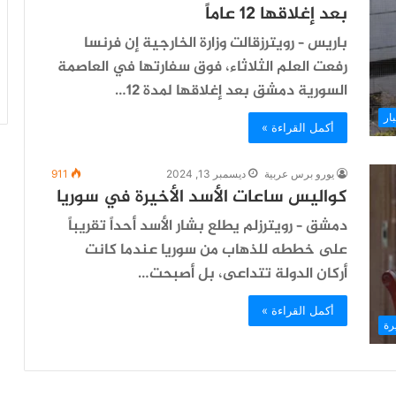
بعد إغلاقها 12 عاماً
باريس – رويترزقالت وزارة الخارجية إن فرنسا
رفعت العلم الثلاثاء، فوق سفارتها في العاصمة
السورية دمشق بعد إغلاقها لمدة 12…
ار
أكمل القراءة »
يورو برس عربية
ديسمبر 13, 2024
911
كواليس ساعات الأسد الأخيرة في سوريا
دمشق – رويترزلم يطلع بشار الأسد أحداً تقريباً
على خططه للذهاب من سوريا عندما كانت
أركان الدولة تتداعى، بل أصبحت…
أكمل القراءة »
رة