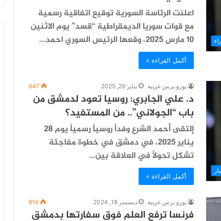
اعلنت الرئاسة السورية توقيع اتفاقية رسمية
مع قوات سوريا الديمقراطية “قسد” يوم الاثنين
10 مارس 2025، وقعها الرئيس السوري احمد…
راء
أكمل القراءة »
يورو برس عربية
يناير 29, 2025
947
د. علي الجابري: روسيا تعود لدمشق من
باب “الجولاني”.. من المستفيد؟
إلتقى أحمد الشرع وفداً روسياً رسمياً يوم 28
يناير 2025، في دمشق في خطوة مفاجئة
تشكل تحولاً في العلاقة بين…
ار
أكمل القراءة »
يورو برس عربية
ديسمبر 18, 2024
916
فرنسا ترفع العلم فوق سفارتها بدمشق