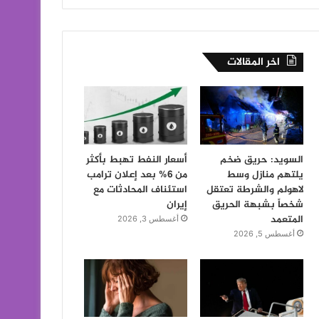
اخر المقالات
السويد: حريق ضخم
أسعار النفط تهبط بأكثر
يلتهم منازل وسط
من 6% بعد إعلان ترامب
لاهولم والشرطة تعتقل
استئناف المحادثات مع
شخصاً بشبهة الحريق
إيران
المتعمد
أغسطس 3, 2026
أغسطس 5, 2026