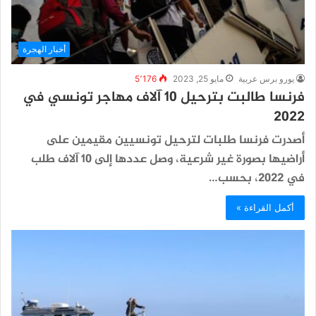
أخبار الهجرة
يورو برس عربية
مايو 25, 2023
5٬176
فرنسا طالبت بترحيل 10 آلاف مهاجر تونسي في
2022
أصدرت فرنسا طلبات لترحيل تونسيين مقيمين على
أراضيها بصورة غير شرعية، وصل عددها إلى 10 آلاف طلب
في 2022، بحسب…
أكمل القراءة »