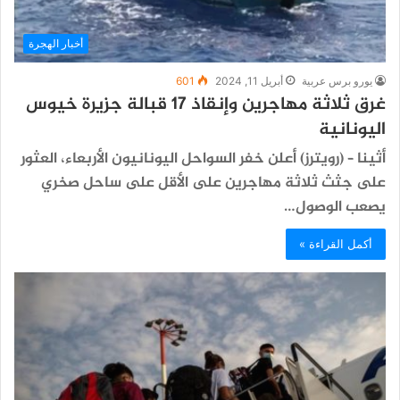
أخبار الهجرة
يورو برس عربية
أبريل 11, 2024
601
غرق ثلاثة مهاجرين وإنقاذ 17 قبالة جزيرة خيوس
اليونانية
أثينا – (رويترز) أعلن خفر السواحل اليونانيون الأربعاء، العثور
على جثث ثلاثة مهاجرين على الأقل على ساحل صخري
يصعب الوصول…
أكمل القراءة »