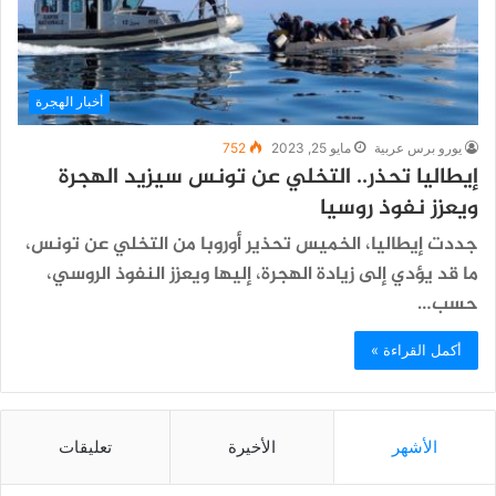
أخبار الهجرة
يورو برس عربية
مايو 25, 2023
752
إيطاليا تحذر.. التخلي عن تونس سيزيد الهجرة
ويعزز نفوذ روسيا
جددت إيطاليا، الخميس تحذير أوروبا من التخلي عن تونس،
ما قد يؤدي إلى زيادة الهجرة، إليها ويعزز النفوذ الروسي،
حسب…
أكمل القراءة »
الأشهر
الأخيرة
تعليقات