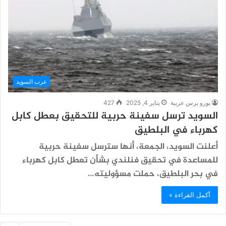
عرب السويد
يورو برس عربية
يناير 4, 2025
427
السويد ترسل سفينة حربية للتحقيق بعطل كابل
كهرباء في البلطيق
أعلنت السويد، الجمعة، أنها سترسل سفينة حربية
للمساعدة في تحقيق فنلندي بشأن تعطل كابل كهرباء
في بحر البلطيق، حملت مسؤوليته…
أكمل القراءة »