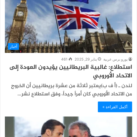
أخبار
يورو برس عربية
يناير 29, 2025
461
استطلاع: غالبية البريطانيين يؤيدون العودة إلى
الاتحاد الأوروبي
لندن ـ (أ ف ب)يعتبر ثلاثة من عشرة بريطانيين أن الخروج
من الاتحاد الأوروبي كان أمراً جيداً، وفق استطلاع نشر…
أكمل القراءة »