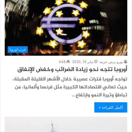
عرب اوروبا
يورو برس عربية
يناير 19, 2025
448
أوروبا تتجه نحو زيادة الضرائب وخفض الإنفاق
تواجه أوروبا فترات عصيبة خلال الأشهر القليلة المقبلة،
حيث تعاني اقتصاداتها الكبيرة مثل فرنسا وألمانيا، من
تباطؤ وتيرة النمو وارتفاع…
أكمل القراءة »