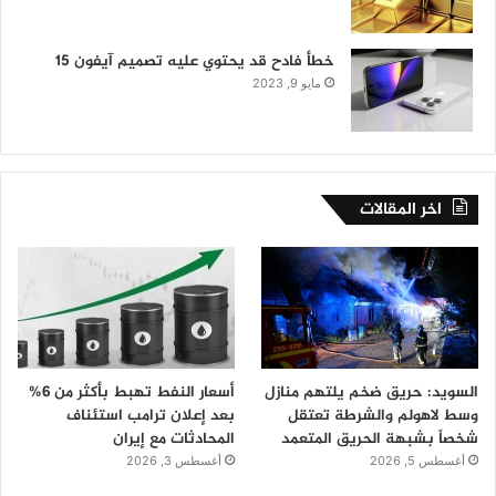
خطأ فادح قد يحتوي عليه تصميم آيفون 15
مايو 9, 2023
اخر المقالات
السويد: حريق ضخم يلتهم منازل
أسعار النفط تهبط بأكثر من 6%
وسط لاهولم والشرطة تعتقل
بعد إعلان ترامب استئناف
شخصاً بشبهة الحريق المتعمد
المحادثات مع إيران
أغسطس 5, 2026
أغسطس 3, 2026