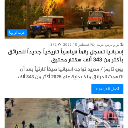
عرب اوروبا
يورو برس عربية
أغسطس 18, 2025
372
إسبانيا تسجل رقماً قياسياً تاريخياً جديداً للحرائق
بأكثر من 343 ألف هكتار محترق
يورو تايمز / مدريد تواجه إسبانيا صيفاً كارثياً بعد أن
التهمت الحرائق منذ بداية عام 2025 أكثر من 343 ألف…
أكمل القراءة »