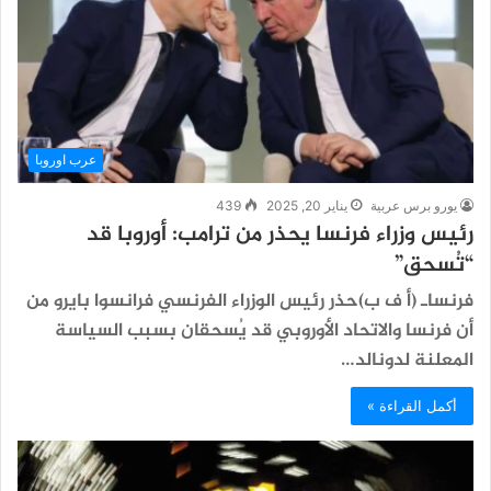
عرب اوروبا
يورو برس عربية
يناير 20, 2025
439
رئيس وزراء فرنسا يحذر من ترامب: أوروبا قد
“تُسحق”
فرنساـ (أ ف ب)حذر رئيس الوزراء الفرنسي فرانسوا بايرو من
أن فرنسا والاتحاد الأوروبي قد يُسحقان بسبب السياسة
المعلنة لدونالد…
أكمل القراءة »