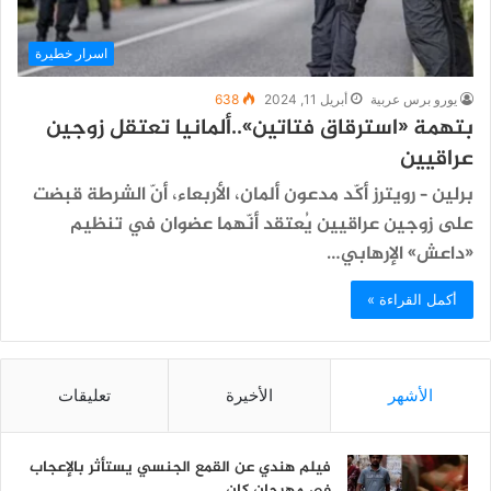
اسرار خطيرة
يورو برس عربية
أبريل 11, 2024
638
بتهمة «استرقاق فتاتين»..ألمانيا تعتقل زوجين
عراقيين
برلين – رويترز أكّد مدعون ألمان، الأربعاء، أنّ الشرطة قبضت
على زوجين عراقيين يُعتقد أنّهما عضوان في تنظيم
«داعش» الإرهابي…
أكمل القراءة »
الأشهر
الأخيرة
تعليقات
فيلم هندي عن القمع الجنسي يستأثر بالإعجاب
في مهرجان كان