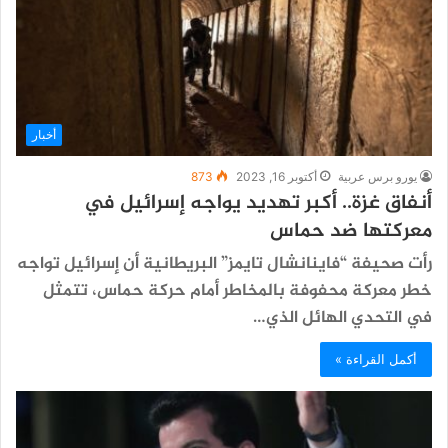
أخبار
يورو برس عربية
أكتوبر 16, 2023
873
أنفاق غزة.. أكبر تهديد يواجه إسرائيل في
معركتها ضد حماس
رأت صحيفة “فاينانشال تايمز” البريطانية أن إسرائيل تواجه
خطر معركة محفوفة بالمخاطر أمام حركة حماس، تتمثل
في التحدي الهائل الذي…
أكمل القراءة »