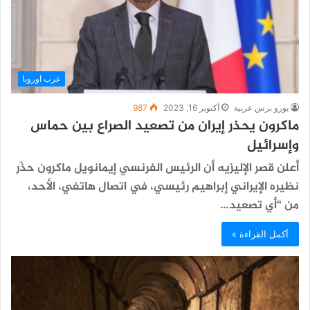
عرب اوروبا
يورو برس عربية
أكتوبر 16, 2023
987
ماكرون يحذر إيران من تصعيد الصراع بين حماس
وإسرائيل
أعلن قصر الإليزيه أن الرئيس الفرنسي إيمانويل ماكرون حذّر
نظيره الإيراني إبراهيم رئيسي، في اتصال هاتفي، الأحد،
من “أي تصعيد…
أكمل القراءة »