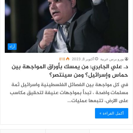
آراء
يورو برس عربية
أكتوبر 8, 2023
818
د. علي الجابري: من يمسك بأوراق المواجهة بين
حماس وإسرائيل؟ ومن سينتصر؟
في كل مواجهة بين الفصائل الفلسطينية واسرائيل ثمة
مسلمات واضحة ، تبدأ بمواجهات عنيفة لتحقيق مكاسب
على الارض، تتبعها عمليات…
أكمل القراءة »