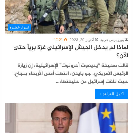
اسرار خطيرة
يورو برس عربية
أكتوبر 20, 2023
1٬121
لماذا لم يدخل الجيش الإسرائيلي غزة برياً حتى
الآن؟
قالت صحيفة “يديعوت أحرونوت” الإسرائيلية، إن زيارة
الرئيس الأمريكي، جو بايدن، انتهت أمس الأربعاء بنجاح،
حيث تلقت إسرائيل من حليفتها،…
أكمل القراءة »