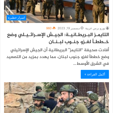
اسرار خطيرة
يورو برس عربية
ديسمبر 19, 2023
960
التايمـز البـريطـانيـة: الجيـش الإسـرائـيـلي وضع
خـططـاً لغـزو جنـوب لبـنـان
أفادت صحيفة “التايمز” البريطانية أن الجيش الإسرائيلي
وضع خططاً لغزو جنوب لبنان، مما يهدد بمزيد من التصعيد
في الشرق الأوسط…
أكمل القراءة »