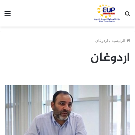
بحث
الق
عن
الرئيسية
/
اردوغان
اردوغان