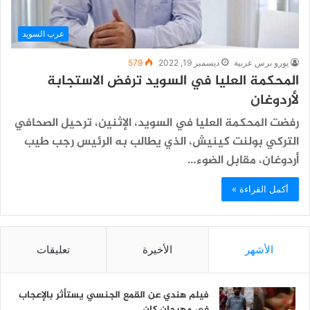
عرب السويد
يورو برس عربية
ديسمبر 19, 2022
579
المحكمة العليا في السويد ترفض الاستجابة
لأردوغان
رفضت المحكمة العليا في السويد، الإثنين، ترحيل الصحافي
التركي بولنت كينيش، الذي يطالب به الرئيس رجب طيب
أردوغان، مقابل الضوء…
أكمل القراءة »
الأشهر
الأخيرة
تعليقات
فيلم هندي عن القمع الجنسي يستأثر بالإعجاب
في مهرجان كان