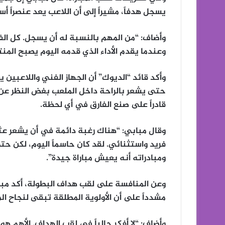
يسجل هدفاً، مشيراً إلى أن اللاعب يعد عنصراً أ
وأضاف: “من المهم بالنسبة له أن يسجل. كل الفر
وعندما يقدم الأداء الذي قدمه اليوم يصبح المن
وأكد قائد “الديوك” أن الجهاز الفني واللاعبين 
حتى يشعر بالراحة داخل الملعب بغض النظر عن ال
قادراً على صنع الفارق في أي لحظة.
وقال مبابي: “هناك رغبة دائمة في أن يشعر عثما
فريد واستثنائي. لقد كان حاسماً اليوم، لكن حت
ومبادراته أنه يعيش مباراة جيدة”.
وعن المنافسة على لقب هداف البطولة، أكد مبابي
مشدداً على أن الأولوية المطلقة تبقى لنجاح ا
وأضاف: “لا أفكر حالياً في لقب الهداف. الأهم ه