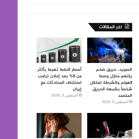
اخر المقالات
السويد: حريق ضخم
أسعار النفط تهبط بأكثر
يلتهم منازل وسط
من 6% بعد إعلان ترامب
لاهولم والشرطة تعتقل
استئناف المحادثات مع
شخصاً بشبهة الحريق
إيران
المتعمد
أغسطس 3, 2026
أغسطس 5, 2026