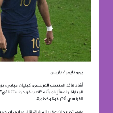
يورو تايمز / باريس
أشاد قائد المنتخب الفرنسي، كيليان مبابي، بزم
المباراة، واصفاً إياه بأنه “لاعب فريد واستثنائ
الفرنسي أكثر قوة وخطورة.
وفي تصريحات عقب المباراة، قال مبابي إن جمي