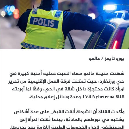
يورو تايمز / مالمو
شهدت مدينة
مالمو
مساء السبت
عملية أمنية كبيرة في
حي روزنغارد
، حيث تمكنت
فرقة العمل الإقليمية
من تحرير
امرأة كانت محتجزة داخل شقة
في الحي، وفقًا لما أوردته
قناة
TV4 Nyheterna
وعدة وسائل إعلام محلية.
وأكدت القناة أن
الشرطة ألقت القبض على عدة أشخاص
يشتبه في تورطهم بالحادثة، بينما نُقلت المرأة إلى
المستشفى لإجراء الفحوصات الطبية اللازمة
بعد تحريرها.