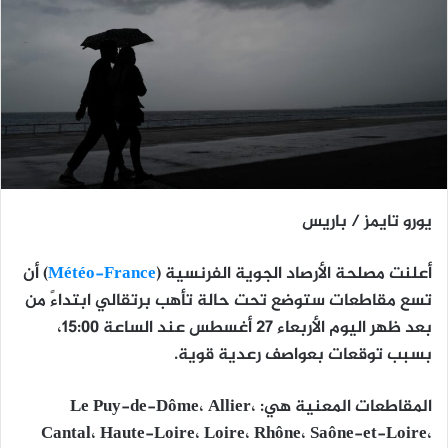
يورو تايمز / باريس
أعلنت
مصلحة الأرصاد الجوية الفرنسية (
Météo-France
)
أن
تسع مقاطعات ستوضع تحت
حالة تأهب برتقالي
ابتداءً من
بعد ظهر اليوم الأربعاء 27 أغسطس عند الساعة 15:00،
بسبب توقعات بعواصف رعدية قوية.
المقاطعات المعنية هي:
Le Puy-de-Dôme، Allier،
Cantal، Haute-Loire، Loire، Rhône، Saône-et-Loire،