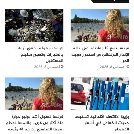
فرنسا تضع 12 مقاطعة في حالة
هواتف مهملة تخفي ثروات
الإنذار البرتقالي مع استمرار موجة
بالمليارات وتصبح مناجم
الحر
المستقبل
أغسطس 8, 2026
أغسطس 8, 2026
وزيرة الاقتصاد الألمانية تستبعد
فرنسا تسجل أشد يوليو حرارة
حدوث انخفاض في أسعار
منذ أكثر من قرن.. والنمسا تحطم
الكهرباء
رقمها القياسي بدرجة 41 مئوية