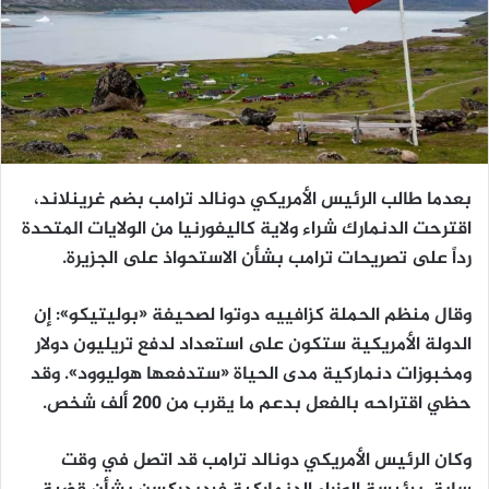
بعدما طالب الرئيس الأمريكي دونالد ترامب بضم غرينلاند،
اقترحت الدنمارك شراء ولاية كاليفورنيا من الولايات المتحدة
رداً على تصريحات ترامب بشأن الاستحواذ على الجزيرة.
وقال منظم الحملة كزافييه دوتوا لصحيفة «بوليتيكو»: إن
الدولة الأمريكية ستكون على استعداد لدفع تريليون دولار
ومخبوزات دنماركية مدى الحياة «ستدفعها هوليوود». وقد
حظي اقتراحه بالفعل بدعم ما يقرب من 200 ألف شخص.
وكان الرئيس الأمريكي دونالد ترامب قد اتصل في وقت