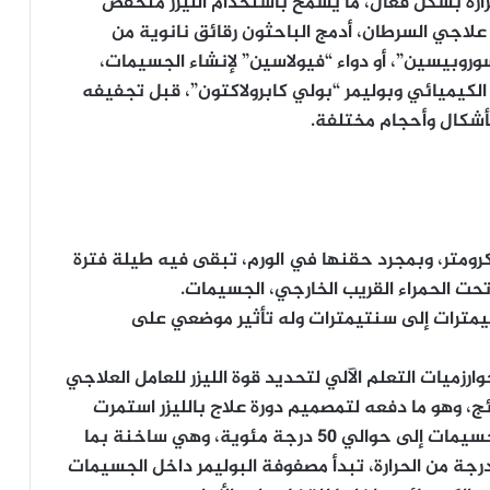
رارة بشكل فعال، ما يسمح باستخدام الليزر منخفض
لاجي السرطان، أدمج الباحثون رقائق نانوية من
سوروبيسين”، أو دواء “فيولاسين” لإنشاء الجسيمات،
الكيميائي وبوليمر “بولي كابرولاكتون”، قبل تجفيفه
كال وأحجام مختلفة.
الباحثون جسيمات مكعبة بعرض 200 ميكرومتر، وبمجرد حقنها في الورم، تبقى فيه طيلة فترة
تحت الحمراء القريب الخارجي، الجسيمات.
ليمترات إلى سنتيمترات وله تأثير موضعي على
زميات التعلم الآلي لتحديد قوة الليزر للعامل العلاجي
ئج، وهو ما دفعه لتمصميم دورة علاج بالليزر استمرت
ثلاث دقائق تقريباً خلال ذلك الوقت، وتسخن الجسيمات إلى حوالي 50 درجة مئوية، وهي ساخنة بما
رجة من الحرارة، تبدأ مصفوفة البوليمر داخل الجسيمات