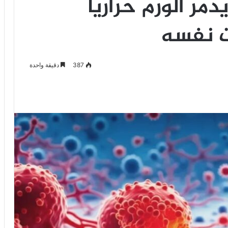
مر الورم حراريا
ت نفسه
387
دقيقة واحدة