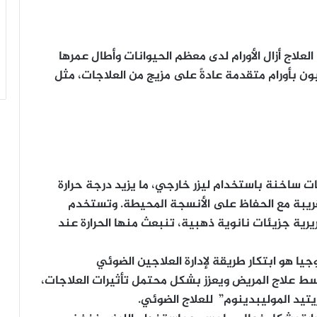
لعلاج أزال الأورام لدى معظم الحيوانات وأطال عمرها
ون بأورام متقدمة عادةً على مزيج من العلاجات، مثل
ات ساخنة باستخدام ليزر خارجي، ما يزيد درجة حرارة
لقريبة مع الحفاظ على الأنسجة المحيطة. وتستخدم
ريرية جزيئات نانوية ذهبية، تنبعث منها الحرارة عند
هو ابتكار طريقة لإدارة العلاجين الضوئي
ط علاج المريض ويعزز بشكل محتمل تأثيرات العلاجات،
يتيد الموليبدينوم” للعلاج الضوئي.