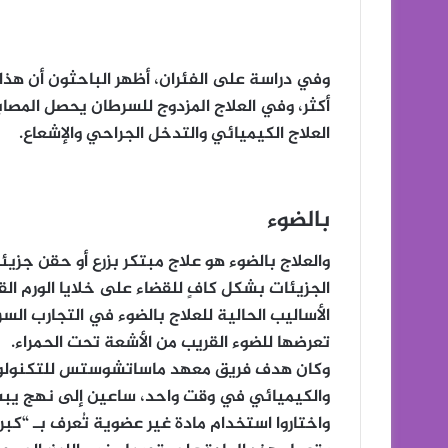
وفي دراسة على الفئران، أظهر الباحثون أن هذا ا
أكثر، وفي العلاج المزدوج للسرطان يحصل المصاب
العلاج الكيميائي والتدخل الجراحي والإشعاع.
بالضوء
والعلاج بالضوء هو علاج مبتكر بزرع أو حقن جزيئ
الجزيئات بشكل كافٍ للقضاء على خلايا الورم ا
الأساليب الحالية للعلاج بالضوء في التجارب الس
تعرضها للضوء القريب من الأشعة تحت الحمراء.
وكان هدف فريق معهد ماساتشوستس للتكنولوجيا 
والكيميائي في وقت واحد، ساعين إلى نهج يبس
واختاروا استخدام مادة غير عضوية تُعرف بـ “كبر