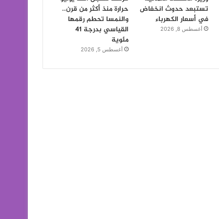
تستبعد حدوث انخفاض
حرارة منذ أكثر من قرن..
في أسعار الكهرباء
والنمسا تحطم رقمها
القياسي بدرجة 41
أغسطس 8, 2026
مئوية
أغسطس 5, 2026