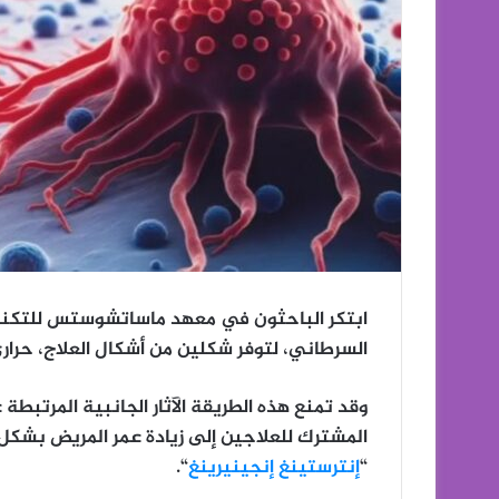
ابتكر الباحثون في معهد ماساتشوستس للتكنول
السرطاني، لتوفر شكلين من أشكال العلاج، حرار
وقد تمنع هذه الطريقة الآثار الجانبية المرتبطة ع
المشترك للعلاجين إلى زيادة عمر المريض بشك
“
إنترستينغ إنجينيرينغ
“.