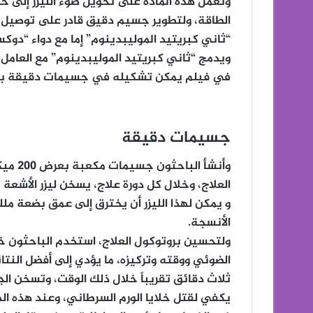
وتعمل هذه المادة على تحويل ضوء الليزر إلى ح
الطاقة، ولتطوير جسيم دقيق قادر على توصيل ع
“ثاني كبريتيد الموليبدينوم” إما مع دواء “دوك
ويدمج “ثاني كبريتيد الموليبدينوم” مع العامل 
في فيلم يمكن تشكيله في جسيمات دقيقة بأش
جسيمات دقيقة
وأنشأ 
العلاج، وخلال كل دورة علاج، يسخن ليزر الأشعة 
و يمكن لهذا الليزر أن يخترق إلى عمق بضعة مل
الأنسجة.
ولتحسين بروتوكول العلاج، استخدم الباحثون خوار
الضوئي ووقته وتركيزه، ما يؤدي إلى أفضل النتا
يكفي لقتل خلايا الورم السرطاني، وعند هذه الد