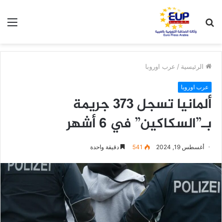
بحث
الق
عن
الرئيسية
/
عرب اوروبا
عرب اوروبا
ألمانيا تسجل 373 جريمة
بـ”السكاكين” في 6 أشهر
أغسطس 19, 2024
541
دقيقة واحدة