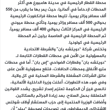
محطة القطار الرئيسية في مدينة هامبورغ هي أكثر
المحطات ازدحاماً في ألمانيا، حيث يمر بها ما يقرب من 550
ألف مسافر وزائر يومياً، تليها محطة فرانكفورت الرئيسية
بحوالي 500 ألف مسافر وزائر يوميا. وتأتي محطة ميوني
الرئيسية في المركز الثالث بحوالي 400 ألف مسافر يومياً،
ثم المحطة الرئيسية في العاصمة برلين ثم المحطة
الرئيسية في كولونيا.
وتختص شركة “دويتشه بان” والشرطة الاتحادية
بالمسؤولية عن الأمن في محطات القطارات التابعة لـ
“دويتشه بان” وقطارات الضواحي “إس بان”. أما في محطات
مترو الأنفاق ومحطات الحافلات، فتقع مسؤولية الأمن على
عاتق الشركات المشغلة والشرطة المحلية في كل ولاية.
وفي ضوء هذه التطورات، أعلنت وزيرة الداخلية الألمانية،
نانسي فيزر أن الحكومة تعتزم إصدار تشريع، يشدد القوانين
المتعلقة بحمل السلاح، بعد زيادة الجرائم بالسكاكين.
وأضافت الوزيرة المنتمية إلى حزب المستشار أولاف شولتس
الاشتراكي الديمقراطي في تصريحات لصحيفة “بيلد” أن