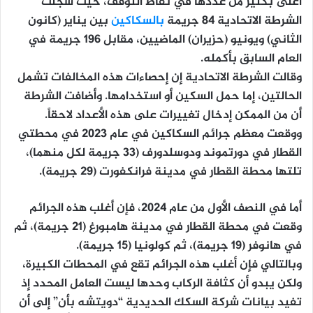
أعلى بكثير من عددها في نقاط التوقف، حيث سجلت
الشرطة الاتحادية 84 جريمة
بالسكاكين
بين يناير (كانون
الثاني) ويونيو (حزيران) الماضيين، مقابل 196 جريمة في
العام السابق بأكمله.
وقالت الشرطة الاتحادية إن إحصاءات هذه المخالفات تشمل
الحالتين، إما حمل السكين أو استخدامها. وأضافت الشرطة
أن من الممكن إدخال تغييرات على هذه الأعداد لاحقاً.
ووقعت معظم جرائم السكاكين في عام 2023 في محطتي
القطار في دورتموند ودوسلدورف (33 جريمة لكل منهما)،
تلتها محطة القطار في مدينة فرانكفورت (29 جريمة).
أما في النصف الأول من عام 2024، فإن أغلب هذه الجرائم
وقعت في محطة القطار في مدينة هامبورغ (21 جريمة)، ثم
في هانوفر (19 جريمة)، ثم كولونيا (15 جريمة).
وبالتالي فإن أغلب هذه الجرائم تقع في المحطات الكبيرة،
ولكن يبدو أن كثافة الركاب وحدها ليست العامل المحدد إذ
تفيد بيانات شركة السكك الحديدية “دويتشه بأن” إلى أن