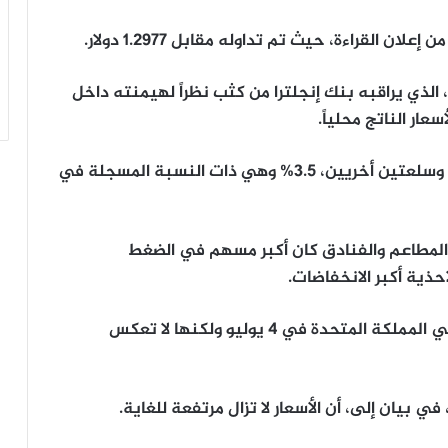
ان القراءة، حيث تم تداوله مقابل 1.2977 دولار.
دمات عند 5.7% في يونيو، الذي يراقبه بنك إنجلترا من كثب نظراً لهيمنته داخل
عار الناتج محلياً.
وبلغ التضخم الأساسي، باستثناء الطاقة والغذاء وسلعتين أخريين، 3.5% وهي ذات النسبة المسجلة في
ر المطاعم والفنادق كان أكبر مسهم في الضغط
ذية أكبر الانخفاضات.
وهذه القراءة هي الأولى منذ الانتخابات العامة في المملكة المتحدة في 4 يوليو ولكنها لا تعكس
 في بيان إلى، أن الأسعار لا تزال مرتفعة للغاية.