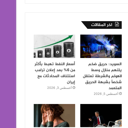
اخر المقالات
السويد: حريق ضخم
أسعار النفط تهبط بأكثر
يلتهم منازل وسط
من 6% بعد إعلان ترامب
لاهولم والشرطة تعتقل
استئناف المحادثات مع
شخصاً بشبهة الحريق
إيران
المتعمد
أغسطس 3, 2026
أغسطس 5, 2026