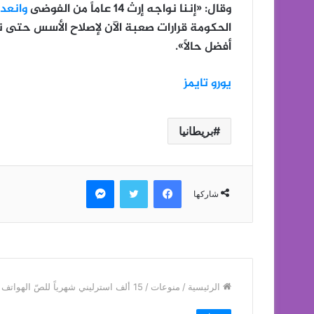
وقال: «إننا نواجه إرث 14 عاماً من الفوضى
وانعدا
الحكومة قرارات صعبة الآن لإصلاح الأسس حتى نت
أفضل حالاً».
يورو تايمز
بريطانيا
فيسبوك
تويتر
ماسنجر
شاركها