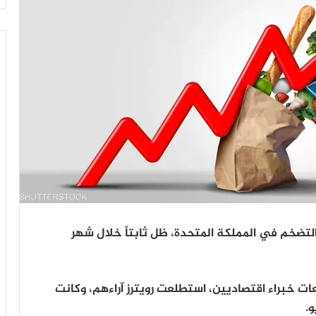
التضخم في المملكة المتحدة، ظل ثابتاً خلال شهر
ند 1.9%، أعلى من توقعات خبراء اقتصاديين، استطلعت رويترز آراءهم، وكانت