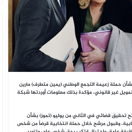
بشأن حملة زعيمة التجمع الوطني (يمين متطرف) مارين
 الرئاسية عام 2022 للاشتباه بتمويل غير قانوني، مؤكدة بذلك معلومات أوردتها شبكة
تح تحقيق قضائي في الثاني من يوليو (تموز) بشأن
ية، وقبول مرشح خلال حملة انتخابية قرضاً من شخص
يفة عامة، واحتيال ارتكب بحق شخص عام، وتزوير