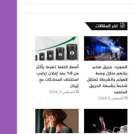
اخر المقالات
السويد: حريق ضخم
أسعار النفط تهبط بأكثر
يلتهم منازل وسط
من 6% بعد إعلان ترامب
لاهولم والشرطة تعتقل
استئناف المحادثات مع
شخصاً بشبهة الحريق
إيران
المتعمد
أغسطس 3, 2026
أغسطس 5, 2026