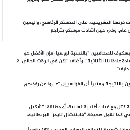
ات فرنسا التشريعية، على المعسكر الرئاسي، واليمين
بشكل عام، وفي حين أشادت موسكو بتراجع
يسكوف للصحافيين “بالنسبة لروسيا، فإن الأفضل هو
علاقاتنا الثنائية”. وأضاف “لكن في الوقت الحالي، لا
 طرف”.
بالنتيجة معتبراً أن الفرنسيين “عبروا عن رفضهم
وانتخب الفرنسيون جمعية وطنية مقسمة إلى 3 كتل مع غياب أغلبية نسبية، أو مطلقة لتشكيل
ي كما تقول صحيفة “فايننشال تايمز” البريطانية.