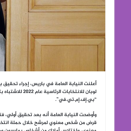
أعلنت النيابة العامة في باريس، إجراء تحقيق 
لوبان للانتخابات
“بي.إف.إم.تي.في”.
وأوضحت النيابة العامة أنه بعد تحقيق أولي، ف
قرض من شخص معنوي لمرشح خلال حملة انتخاب
معنوي، واختلاس أملاك من أشخاص يمارسون وظ