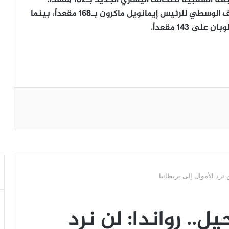
ومع إحصاء معظم الدوائر الانتخابية، تقدمت الجبهة الشعبية للتحالف اليساري الجديد بـ182 مقعداً،
وفق إحصائيات “لوموند” الفرنسية، تلاها التحالف الوسطي للرئيس إيمانويل ماكرون بـ168 مقعداً، بينما
143 مقعداً.