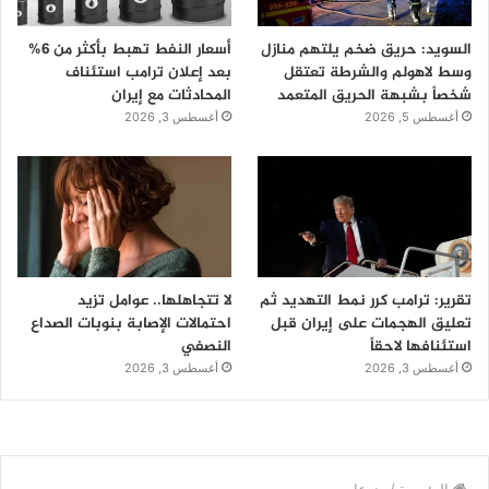
السويد: حريق ضخم يلتهم منازل
أسعار النفط تهبط بأكثر من 6%
وسط لاهولم والشرطة تعتقل
بعد إعلان ترامب استئناف
شخصاً بشبهة الحريق المتعمد
المحادثات مع إيران
أغسطس 5, 2026
أغسطس 3, 2026
تقرير: ترامب كرر نمط التهديد ثم
لا تتجاهلها.. عوامل تزيد
تعليق الهجمات على إيران قبل
احتمالات الإصابة بنوبات الصداع
استئنافها لاحقاً
النصفي
أغسطس 3, 2026
أغسطس 3, 2026