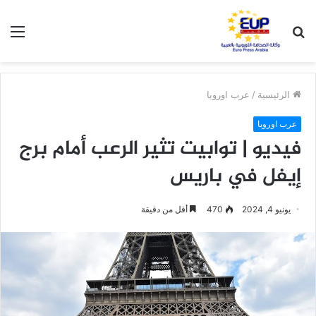
بحث
الق
عن
الرئيسية
/
عرب اوروبا
عرب اوروبا
‏‎فيديو | توابيت تثير الرعب أمام ‎برج
إيفل في باريس
يونيو 4, 2024
470
أقل من دقيقة