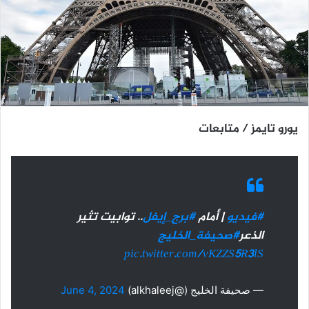
يورو تايمز / متابعات
#فيديو
| أمام
#برج_إيفل
.. توابيت تثير
الذعر
#صحيفة_الخليج
pic.twitter.com/vKZZS5R3lS
— صحيفة الخليج (@alkhaleej)
June 4, 2024