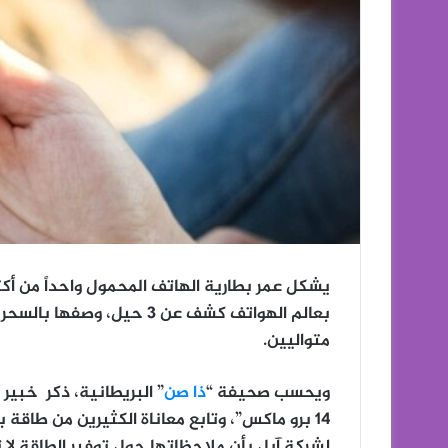
يشكل عمر بطارية الهاتف المحمول واحداً من أك
بعالم الهواتف كشف عن 3 حيل
متواليين.
ويحسب صحيفة “
ذا صن
” البريطانية، ذكر خبي
14 برو ماكس”، وتابع معاناة الكثيرين من طاقة 
لشركة آبل بأن ملاحظاتها حول توفير الطاقة لا 