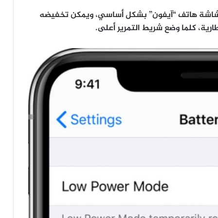
ء شاشة هاتف “آيفون” بشكل أساسي، ويمكن تخفيضه