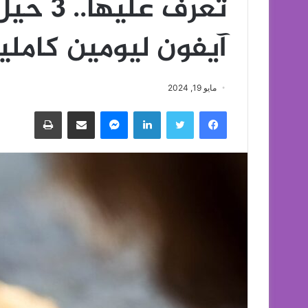
تعرف عل
آيفون ليومين كاملي
مايو 19, 2024
فيسبوك
تويتر
لينكدإن
ماسنجر
مشاركة عبر البريد
طباعة