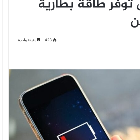
يها.. 3 حيل توفر طاقة بطارية
ن
423
دقيقة واحدة