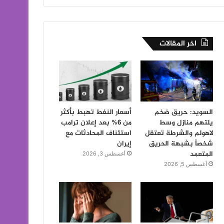
اخر المقالات
السويد: حريق ضخم
أسعار النفط تهبط بأكثر
يلتهم منازل وسط
من 6% بعد إعلان ترامب
لاهولم والشرطة تعتقل
استئناف المحادثات مع
شخصاً بشبهة الحريق
إيران
المتعمد
أغسطس 3, 2026
أغسطس 5, 2026