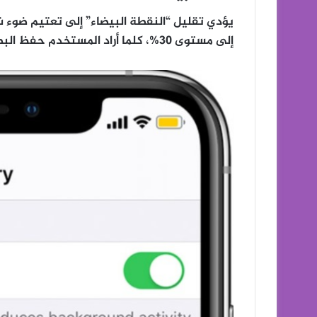
يؤدي تقليل “النقطة البيضاء” إلى تعتيم ضو
إلى مستوى 30%، كلما أراد المستخدم حفظ البطارية، كلما وضع شريط التمرير أعلى.