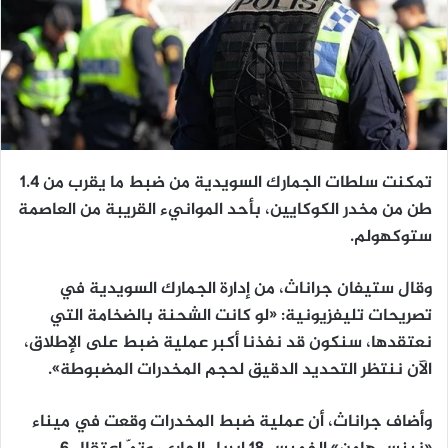
تمكنت سلطات الجمارك السويدية من ضبط ما يقرب من 1.4
طن من مخدر الكوكايين، بأحد الموانيء القريبة من العاصمة
ستوكهولم.
وقال ستيفان جراناث، من إدارة الجمارك السويدية في
تصريحات تليفزيونية: «لو كانت الشحنة بالضخامة التي
نعتقدها، سنكون قد نفذنا أكبر عملية ضبط على الإطلاق،
الآن ننتظر التحديد الدقيق لحجم المخدرات المضبوطة».
وأضاف جراناث، أن عملية ضبط المخدرات وقعت في ميناء