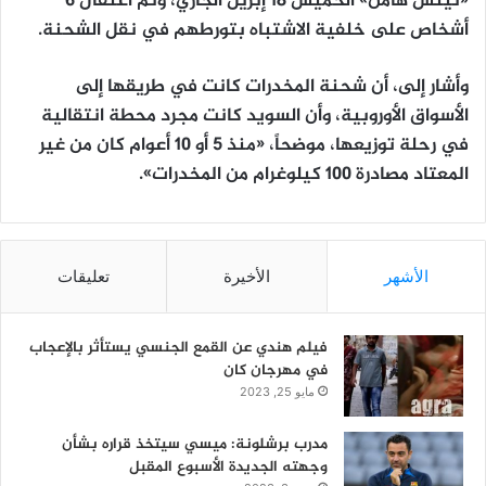
«نينس هامن» الخميس 18 إبريل الجاري، وتمّ اعتقال 6
أشخاص على خلفية الاشتباه بتورطهم في نقل الشحنة.
وأشار إلى، أن شحنة المخدرات كانت في طريقها إلى
الأسواق الأوروبية، وأن السويد كانت مجرد محطة انتقالية
في رحلة توزيعها، موضحاً، «منذ 5 أو 10 أعوام كان من غير
المعتاد مصادرة 100 كيلوغرام من المخدرات».
الأشهر
الأخيرة
تعليقات
فيلم هندي عن القمع الجنسي يستأثر بالإعجاب
في مهرجان كان
مايو 25, 2023
مدرب برشلونة: ميسي سيتخذ قراره بشأن
وجهته الجديدة الأسبوع المقبل