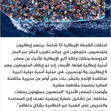
اعتقلت الشرطة الإيطالية 12 شخصاً، بينهم إيطاليون
وتونسيون، متورطون في جرائم تهريب البشر عبر البحر
المتوسط.ونقلت وكالة آكي الإيطالية للأنباء عن مصادر
أمنية إيطالية قولها، الأربعاء، إنه تم إيقاف المتورطين، وهم
6 إيطاليين و6 تونسيين، في عملية أمنية دولية كبيرة
لمكافحة الإتجار بالبشر، بناء على أوامر من مديرية مكافحة
المافيا بعاصمة مقاطعة صقلية.
وأوضحت المصادر الأمنية “المتهمون مسؤولون بصفات
مختلفة، عن تشكيل عصابة إجرامية تهدف إلى المساعدة
والتحريض على الهجرة غير النظامية بشكل متفاقم”.