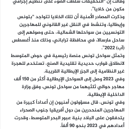
وقالت إن “التحقيقات سلطت الضوء على تنظيم إجرامي
مكون من خلايا”.
وذكرت المصادر الأمنية أن تلك الخلايا تتواجد “بتونس
وإيطاليا، وتنشط في النقل غير القانوني للمهاجرين
التونسيين من سواحلها الشمالية، حتى وصولهم إلى
ساحل مارسالا، في محافظة تراباني، وذلك منذ أغسطس
(آب) 2022”.
وتمثل سواحل تونس منصة رئيسية في حوض المتوسط
لانطلاق قوارب حديدية تقليدية الصنع، تستخدم للهجرة
غير النظامية إلى الجزر الإيطالية القريبة.
وفي 2023 وصل إلى السواحل الإيطالية أكثر من 150 ألف
مهاجر حوالي ثلثيهما من سواحل تونس، وفق وزارة
الداخلية الإيطالية.
وفي تونس، قال مسؤولون أمنيون إن أعداداً كبيرة من
المهاجرين المنحدرين من دول أفريقيا جنوب الصحراء
يتدفقون على البلاد بنية عبور البحر المتوسط، وقدرت
أعدادهم في 2023 بنحو 90 ألفاً.