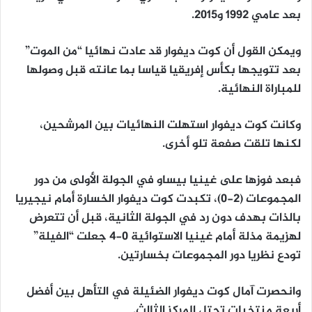
بعد عامي 1992 و2015.
ويمكن القول أن كوت ديفوار قد عادت نهائيا “من الموت”
بعد تتويجها بكأس إفريقيا قياسا بما عانته قبل وصولها
للمباراة النهائية.
وكانت كوت ديفوار استهلت النهائيات بين المرشحين،
لكنها تلقت صفعة تلو أخرى.
فبعد فوزها على غينيا بيساو في الجولة الأولى من دور
المجموعات (2-0)، تكبدت كوت ديفوار الخسارة أمام نيجيريا
بالذات بهدف دون رد في الجولة الثانية، قبل أن تتعرض
لهزيمة مذلة أمام غينيا الاستوائية 0-4 جعلت “الفيلة”
تودع نظريا دور المجموعات بخسارتين.
وانحصرت آمال كوت ديفوار الضئيلة في التأهل بين أفضل
أربعة منتخبات تحتل المركز الثالث.