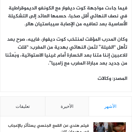
فيما جاءت مواجهة كوت ديفوار مع الكونغو الديموقراطية
في نصف النهائي أقل صخبا، حسمها العائد إلى التشكيلة
الأساسية بعد تعافيه من الإصابة سيباستيان هالر.
وكان المدرب المؤقت لمنتخب كوت ديفوار، فاييه، صرح بعد
تأهل “الفيلة” لثمن النهائي بهدية من المغرب: “قلت
للاعبين إننا متنا بعد الخسارة أمام غينيا الاستوائية، وبُعثنا
من جديد بعد مباراة المغرب مع زامبيا”.
المصدر: وكالات
الأشهر
الأخيرة
تعليقات
فيلم هندي عن القمع الجنسي يستأثر بالإعجاب
في مهرجان كان