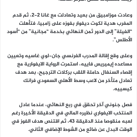
وعادت موزامبيق من بعيد وتعادلت مع غانا 2-2، ثم قدم
المغرب هدية لكوت ديفوار بفوزه على زامبيا، فتأهلت
“الفيلة” إلى الدور ثمن النهائي بخدمة “مجانية” من “أسود
الأطلس”.
وعلى وقع إقالة المدرب الفرنسي جان-لوي غاسيه وتعيين
مساعده إيميريس فاييه، استمرت الرواية الايفوارية مع
إقصاء السنغال حاملة اللقب بركلات الترجيح، بعد هدف
تعادل متأخر من لاعب وسط الأهلي السعودي فرانك
كيسييه.
فصل جنوني آخر تحقق في ربع النهائي، عندما عادل
المنتخب الايفواري نظيره المالي في الدقيقة الأخيرة رغم
لعبه منقوصا منذ الدقيقة 43، ثم اقتنص هدف الفوز في
الوقت البدل عن ضائع من الشوط الإضافي الثاني.