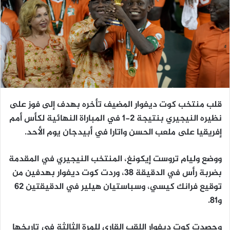
قلب منتخب كوت ديفوار المضيف تأخره بهدف إلى فوز على
نظيره النيجيري بنتيجة 2-1 في المباراة النهائية لكأس أمم
إفريقيا على ملعب الحسن واتارا في أبيدجان يوم الأحد.
ووضع وليام تروست إيكونغ، المنتخب النيجيري في المقدمة
بضربة رأس في الدقيقة 38، وردت كوت ديفوار بهدفين من
توقيع فرانك كيسي، وسباستيان هيلير في الدقيقتين 62
و81.
وحصدت كوت ديفوار اللقب القاري للمرة الثالثة في تاريخها