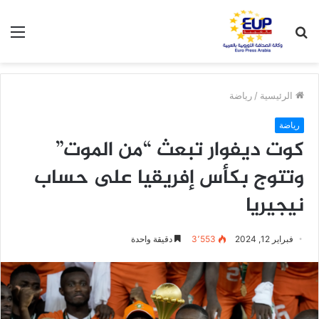
بحث
الق
عن
الرئيسية
/
رياضة
رياضة
كوت ديفوار تبعث “من الموت”
وتتوج بكأس إفريقيا على حساب
نيجيريا
فبراير 12, 2024
3٬553
دقيقة واحدة