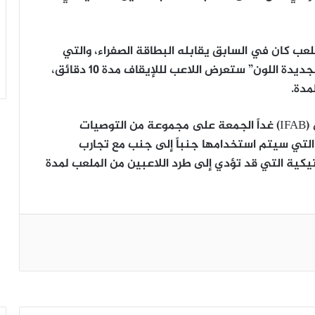
عب كان في السابق يقابله البطاقة الصفراء، والتي
تسمح للاعب بممارسة اللعب، غير أن “البطاقة الجديدة اللون” ستعرض اللاعب لللإيقاف مدة 10 دقائق،
مدة.
وذكرت أنه من المتوقع أن يصادق المشرعون في (IFAB) غداً الجمعة على مجموعة من التوصيات
 التي سيتم استخدامها جنباً إلى جنب مع تجارب
يكية التي قد تؤدي إلى طرد اللاعبين من الملعب لمدة