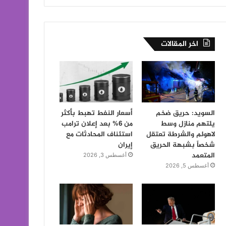
اخر المقالات
السويد: حريق ضخم
أسعار النفط تهبط بأكثر
يلتهم منازل وسط
من 6% بعد إعلان ترامب
لاهولم والشرطة تعتقل
استئناف المحادثات مع
شخصاً بشبهة الحريق
إيران
المتعمد
أغسطس 3, 2026
أغسطس 5, 2026