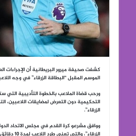
كشفت صحيفة ميرور البريطانية أن الإجراءات ال
الموسم المقبل “البطاقة الزرقاء” في وجه اللاعب
ورحب قضاة الملاعب بالخطوة التأديبية التي ستض
التحكيمية دون التعرض لمضايقات اللاعبين، ال
الزرقاء”.
الزرقاء”، و