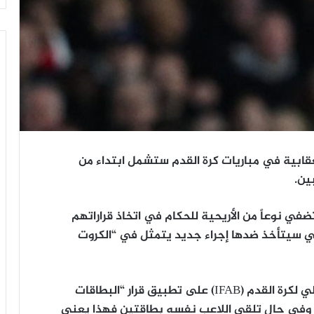
عقابية في مباريات كرة القدم ستشمل ابتداء من
ين.
في نوعاً من الأريحية للحكام في اتخاذ قراراتهم
تي سيتأخذ ضدها إجراء جديد يتمثل في “الكروت
ووافق مشرعو كرة القدم في مجلس الاتحاد الدولي لكرة القدم (IFAB) على تطبيق قرار “البطاقات
التي تعني طرد اللاعب لمدة 10 دقائق وفي حال تلقى اللاعب نفسه بطاقتين فهذا يعني