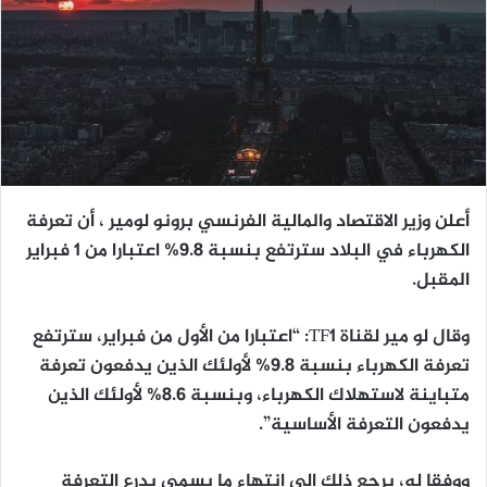
أعلن وزير الاقتصاد والمالية الفرنسي برونو لومير ، أن تعرفة
الكهرباء في البلاد سترتفع بنسبة 9.8% اعتبارا من 1 فبراير
المقبل.
وقال لو مير لقناة TF1: “اعتبارا من الأول من فبراير، سترتفع
تعرفة الكهرباء بنسبة 9.8% لأولئك الذين يدفعون تعرفة
متباينة لاستهلاك الكهرباء، وبنسبة 8.6% لأولئك الذين
يدفعون التعرفة الأساسية”.
ووفقا له، يرجع ذلك إلى انتهاء ما يسمى بدرع التعرفة