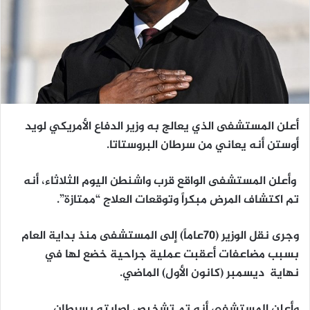
أعلن المستشفى الذي يعالج به وزير الدفاع الأمريكي لويد
أوستن أنه يعاني من سرطان البروستاتا.
وأعلن المستشفى الواقع قرب واشنطن اليوم الثلاثاء، أنه
تم اكتشاف المرض مبكراً وتوقعات العلاج “ممتازة”.
وجرى نقل الوزير (70عاماً) إلى المستشفى منذ بداية العام
بسبب مضاعفات أعقبت عملية جراحية خضع لها في
نهاية ديسمبر (كانون الأول) الماضي.
وأعلن المستشفى أنه تم تشخيص إصابته بسرطان