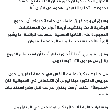
الفئران الذكور، كما أن ذكور فئران الخلد تلطخ نفسها
بدموعها لتجنب التعرض لهجوم من فئران ألفا.
وسبق أن وجد فريق علماء من جامعة ديوك، أن الدموع
البشرية قامت بتنشيط أربعة أنواع من المستقبلات
الموجودة على الخلايا العصبية الحساسة للرائحة، ما يشير
إلى أنها قد تستجيب للمادة المخففة للعدوان.
وقال العلماء إن أبحاثاً أخرى تظهر أيضاً أن استنشاق الدموع
يقلل من هرمون التستوستيرون.
من جانبها، ذكرت عالمة النفس في جامعة ليفربول جون
موريس الدكتورة مينا ليونز، أن الانخفاض في العدوانية كان
«ملحوظاً»، لكنها أوصت بتكرار الدراسة قبل وضع استنتاجات
قوية.
وتساءلت: «لماذا لا يقلل بكاء المعنفين في المنازل من