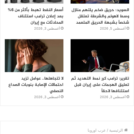
السويد: حريق ضخم يلتهم منازل
أسعار النفط تهبط بأكثر من 6%
وسط لاهولم والشرطة تعتقل
بعد إعلان ترامب استئناف
شخصاً بشبهة الحريق المتعمد
المحادثات مع إيران
أغسطس 5, 2026
أغسطس 3, 2026
تقرير: ترامب كرر نمط التهديد ثم
لا تتجاهلها.. عوامل تزيد
تعليق الهجمات على إيران قبل
احتمالات الإصابة بنوبات الصداع
استئنافها لاحقاً
النصفي
أغسطس 3, 2026
أغسطس 3, 2026