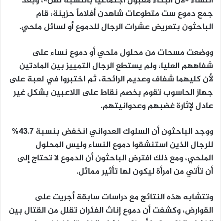
النساء «لأن البكاء مقبول اجتماعياً بالنسبة لهن»، وبعد
جمع دموع ست متطوعات شاهدن أفلاماً حزينة، قام
الباحثون بتعريض عشرات الرجال للدموع أو لسائل ملحي.
ووضعت مسحات من محلول ملحي أو دموع نساء على
شفاههم العليا، ولم يستطع الرجال التمييز بين المادتين
لأن كليهما شفاف وعديم الرائحة، ثم اختبروا في لعبة على
جهاز الحاسوب تقوم بخصم نقاط على اللاعبين بشكل غير
عادل لإثارة غضبهم وعدوانيتهم.
ووجد الباحثون أن السلوك العدواني انخفض بنسبة 43.7%
للرجال الذين استنشقوا دموع النساء وليس المحلول
الملحي، ومع ذلك افترض الباحثون أن الدموع لا تحتاج إلى
أن تأتي من امرأة ليكون لها تأثير مماثل.
وتتشابه هذه النتائج مع دراسات سابقة أجريت على
القوارض، وكشفت أن دموع إناث الفئران تقلل من القتال بين