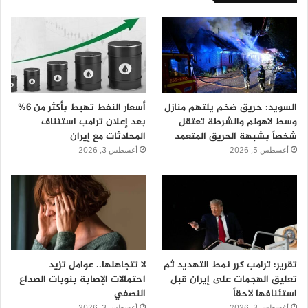
السويد: حريق ضخم يلتهم منازل
أسعار النفط تهبط بأكثر من 6%
وسط لاهولم والشرطة تعتقل
بعد إعلان ترامب استئناف
شخصاً بشبهة الحريق المتعمد
المحادثات مع إيران
أغسطس 5, 2026
أغسطس 3, 2026
تقرير: ترامب كرر نمط التهديد ثم
لا تتجاهلها.. عوامل تزيد
تعليق الهجمات على إيران قبل
احتمالات الإصابة بنوبات الصداع
استئنافها لاحقاً
النصفي
أغسطس 3, 2026
أغسطس 3, 2026