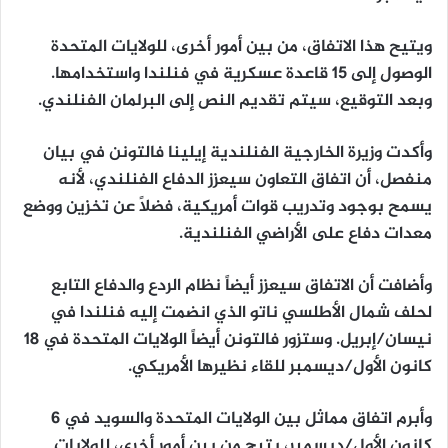
ويتيح هذا الاتفاق، من بين أمور أخرى، للولايات المتحدة
الوصول إلى 15 قاعدة عسكرية في فنلندا واستخدامها.
وبعد التوقيع، سيتم تقديم النص إلى البرلمان الفنلندي.
وأكدت وزيرة الخارجية الفنلندية إيلينا فالتونن في بيان
منفصل، أن اتفاق التعاون سيعزز الدفاع الفنلندي، لأنه
يسمح بوجود وتدريب قوات أمريكية، فضلاً عن تخزين ووضع
معدات دفاع على الأراضي الفنلندية.
وأضافت أن الاتفاق سيعزز أيضاً نظام الردع والدفاع التابع
لحلف شمال الأطلسي ناتو الذي انضمت إليه فنلندا في
نيسان/إبريل. وستزور فالتونن أيضاً الولايات المتحدة في 18
كانون الأول/ديسمبر للقاء نظيرها الأمريكي.
وأبرم اتفاق مماثل بين الولايات المتحدة والسويد في 6
كانون الأول/ديسمبر، يتيح من بين أمور أخرى، للولايات