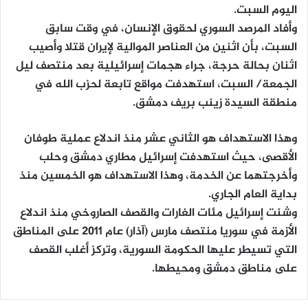
اليوم السبت.
وأفاد المرصد السوري لحقوق الإنسان، في وقت سابق
السبت، بأن اثنين من العناصر الموالية لإيران قتلا وأصيب
اثنان بحالة حرجة، جراء هجمات إسرائيلية بعد منتصف ليل
الجمعة/ السبت، استهدفت مواقع تابعة لحزب الله في
منطقة السيدة زينب بريف دمشق.
وهذا الاستهداف هو الثاني عشر منذ اندلاع عملية طوفان
الأقصى، حيث استهدفت إسرائيل مطاري دمشق وحلب
وأخرجتهما عن الخدمة، وهذا الاستهداف هو الخمسين منذ
بداية العام الجاري.
وشنت إسرائيل مئات الغارات والقصف الصاروخي منذ اندلاع
الأزمة في سوريا منتصف مارس (آذار) عام 2011 على المناطق
التي تسيطر عليها الحكومة السورية، وتركز أغلب القصف
على مناطق دمشق ومحيطها.