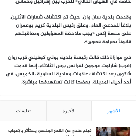
خاصة في السياق الحالي» للحرب بين إسرائيل وحماس.
وقدمت بلدية سان وان، حيث تم اكتشاف شعارات الاثنين،
بلاغاً للمدعي العام. وعلق رئيس البلدية كريم بوعمران
على منصة إكس «يجب ملاحقة المسؤولين ومعاقبتهم
قانوناً بصرامة قصوى».
في موازاة ذلك قالت رئيسة بلدية بوتي كوفيلي قرب روان
(غرب) شارلوت غوجون لفرانس برس الثلاثاء، إنها قدمت
شكوى بعد اكتشاف علامات معادية للسامية، الخميس، في
أحد أحياء المدينة، بعضها كانت تستهدفها مباشرة.
الأشهر
الأخيرة
تعليقات
فيلم هندي عن القمع الجنسي يستأثر بالإعجاب