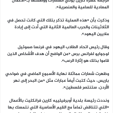
الرابعة عشرة كارين بوتي الشعارات ووصفتها بـ«الأعمال
المعادية للسامية والعنصرية».
وذكرت بأن «هذه العملية تذكر بتلك التي كانت تحصل في
الثلاثينات والحرب العالمية الثانية التي أدت إلى إبادة
ملايين اليهود».
وقال رئيس اتحاد الطلاب اليهود في فرنسا صموئيل
لوجوايو لفرانس برس «من الواضح أن هدف الأشخاص الذين
قاموا بذلك هو إثارة الرعب».
وظهرت شعارات مماثلة نهاية الأسبوع الماضي في ضواحي
باريس، حيث كتبت أيضاً عبارات مثل «من البحر إلى نهر
الأردن، ستنتصر فلسطين».
ونددت رئيسة بلدية أوبرفيلييه كارين فرانكليت بالأعمال
«التي تتناقض تماماً مع القيم الأساسية التي نتمسك بها