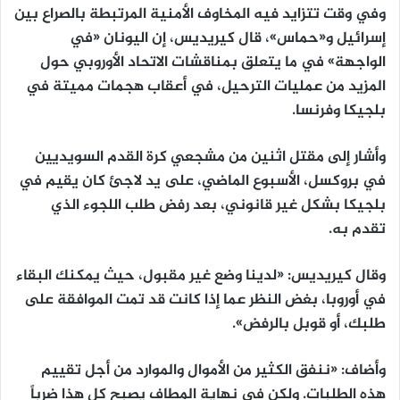
وفي وقت تتزايد فيه المخاوف الأمنية المرتبطة بالصراع بين
إسرائيل و«حماس»، قال كيريديس، إن اليونان «في
الواجهة» في ما يتعلق بمناقشات الاتحاد الأوروبي حول
المزيد من عمليات الترحيل، في أعقاب هجمات مميتة في
بلجيكا وفرنسا.
وأشار إلى مقتل اثنين من مشجعي كرة القدم السويديين
في بروكسل، الأسبوع الماضي، على يد لاجئ كان يقيم في
بلجيكا بشكل غير قانوني، بعد رفض طلب اللجوء الذي
تقدم به.
وقال كيريديس: «لدينا وضع غير مقبول، حيث يمكنك البقاء
في أوروبا، بغض النظر عما إذا كانت قد تمت الموافقة على
طلبك، أو قوبل بالرفض».
وأضاف: «ننفق الكثير من الأموال والموارد من أجل تقييم
هذه الطلبات. ولكن في نهاية المطاف يصبح كل هذا ضرباً