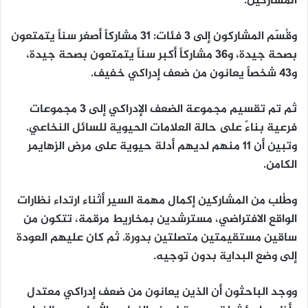
المشاركين.
وقُسّم المشاركون إلى 3 فئات: 31 مشاركاً أصغر سناً يتمتعون
بصحة جيدة، و36 مشاركاً أكبر سناً يتمتعون بصحة جيدة،
و43 شخصاً يعانون من ضعف إدراكي خفيف.
ثم تم تقسيم مجموعة الضعف الإدراكي إلى 3 مجموعات
فرعية بناءً على حالة العلامات الحيوية للسائل النخاعي.
وتبين أن 11 منهم لديهم أدلة حيوية على مرض الزهايمر
الكامن.
وطُلب من المشاركين إكمال مهمة السير أثناء ارتداء نظارات
الواقع الافتراضي، مسترشدين بمخاريط مرقمة، تتكون من
ساقين مستقيمتين متصلتين بدورة. ثم كان عليهم العودة
إلى وضع البداية بدون توجيه.
ووجد الباحثون أن الذين يعانون من ضعف إدراكي معتدل