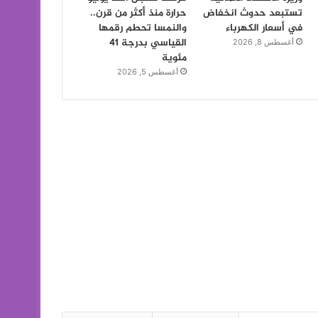
تستبعد حدوث انخفاض
حرارة منذ أكثر من قرن..
في أسعار الكهرباء
والنمسا تحطم رقمها
القياسي بدرجة 41
أغسطس 8, 2026
مئوية
أغسطس 5, 2026