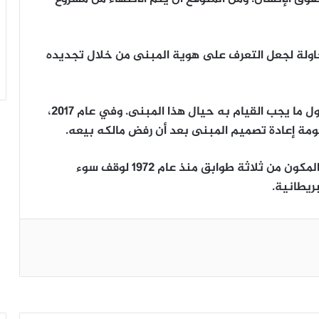
محاولة لجعل التعرف على هوية المبنى من خلال تجديده
على مر السنين، كان هناك الكثير من النقاش حول ما يجب القيام به حيال هذا المبنى. وفي عام 2017،
ومة إعادة تصميم المبنى بعد أن رفض مالكه بيعه.
وقد استأجرت وزارة الداخلية النمساوية المبنى المكون من ثلاثة طوابق منذ عام 1972 لوقف سوء
ريطانية.