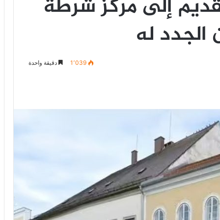
قديم إلى مركز شرطة
 الجدد له
1٬039
دقيقة واحدة