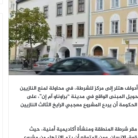
ه أدولف هتلر إلى مركز للشرطة، في محاولة لمنع النازيين
حويل المبنى الواقع في مدينة “براوناو آم إن”، على
 الحكومة أن يردع المشروع معجبي الرايخ الثالث النازيين
 مقر شرطة المنطقة ومنشأة أكاديمية أمنية، حيث
الإنسان. ومن المتوقع أن يتم الانتهاء من مشروع