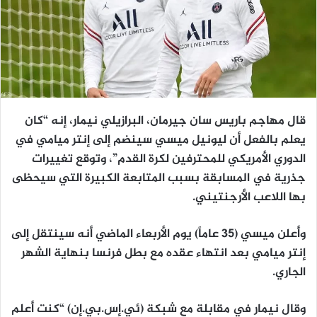
قال مهاجم باريس سان جيرمان، البرازيلي نيمار، إنه “كان
يعلم بالفعل أن ليونيل ميسي سينضم إلى إنتر ميامي في
الدوري الأمريكي للمحترفين لكرة القدم”، وتوقع تغييرات
جذرية في المسابقة بسبب المتابعة الكبيرة التي سيحظى
بها اللاعب الأرجنتيني.
وأعلن ميسي (35 عاماً) يوم الأربعاء الماضي أنه سينتقل إلى
إنتر ميامي بعد انتهاء عقده مع بطل فرنسا بنهاية الشهر
الجاري.
وقال نيمار في مقابلة مع شبكة (ئي.إس.بي.إن) “كنت أعلم