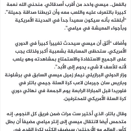
بالفعل.. ميسي واحد من أقرب أصدقائي. منحني الله نعمة
كبيرة بالتعرف عليه واللعب معه وأن تربطنا صداقة جميلة”.
“أبلغته بأنه سيكون سعيداً جداً في المدينة الأمريكية
وبأجواء المعيشة في ميامي”.
وأضاف “أثق أن ميسي سيحدث تغييراً كبيراً في الدوري
الأمريكي. ستحظى المسابقة بشعبية أكبر ولذلك يجب
على الجميع الاستفادة والاستمتاع بمشاهدته وهو يلعب
لأنه للأسف لا شيء يدوم إلى الأبد”.
وزار الدولي البرازيلي نيمار زميل ميسي السابق في برشلونة
وباريس سان جيرمان لاعب كرة السلة جيمي باتلر في
فلوريدا قبل المباراة الرابعة يوم الجمعة في نهائي دوري
كرة السلة الأمريكي للمحترفين.
وقال باتلر، الذي أختير ست مرات ضمن فريق كل النجوم، إنه
متحمس أيضا لانتقال ميسي إلى إنتر ميامي مضيفاً أن بطل
كأس العالم مع الأرجنتين سيضيف الكثير لكرة القدم في