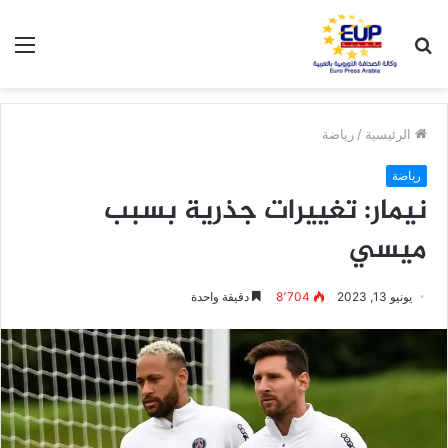
بحث
الق
عن
الرئيسية
/
رياضة
رياضة
نيمار‭‬: تغييرات جذرية بسبب
ميسي
يونيو 13, 2023
8٬704
دقيقة واحدة