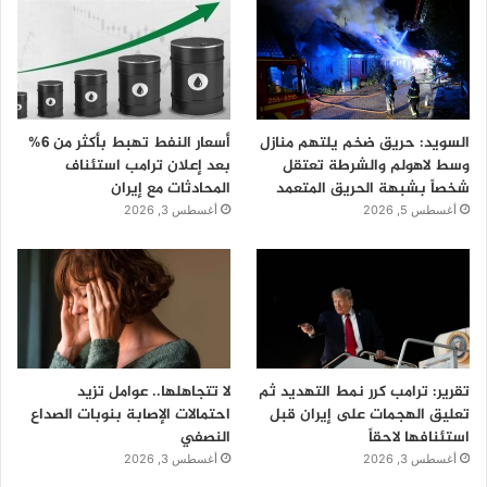
السويد: حريق ضخم يلتهم منازل
أسعار النفط تهبط بأكثر من 6%
وسط لاهولم والشرطة تعتقل
بعد إعلان ترامب استئناف
شخصاً بشبهة الحريق المتعمد
المحادثات مع إيران
أغسطس 5, 2026
أغسطس 3, 2026
تقرير: ترامب كرر نمط التهديد ثم
لا تتجاهلها.. عوامل تزيد
تعليق الهجمات على إيران قبل
احتمالات الإصابة بنوبات الصداع
استئنافها لاحقاً
النصفي
أغسطس 3, 2026
أغسطس 3, 2026