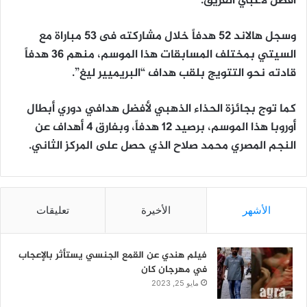
أفضل لاعبي الفريق.
وسجل هالاند 52 هدفاً خلال مشاركته فى 53 مباراة مع
السيتي بمختلف المسابقات هذا الموسم، منهم 36 هدفاً
قادته نحو التتويج بلقب هداف “البريميير ليغ”.
كما توج بجائزة الحذاء الذهبي لأفضل هدافي دوري أبطال
أوروبا هذا الموسم، برصيد 12 هدفاً، وبفارق 4 أهداف عن
النجم المصري محمد صلاح الذي حصل على المركز الثاني.
الأشهر
الأخيرة
تعليقات
فيلم هندي عن القمع الجنسي يستأثر بالإعجاب
في مهرجان كان
مايو 25, 2023