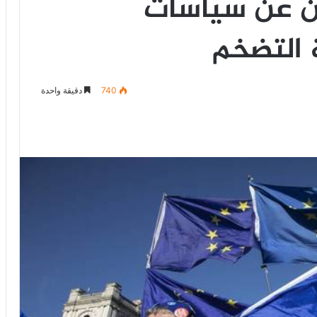
ين عن سياسات
 التضخم
740
دقيقة واحدة