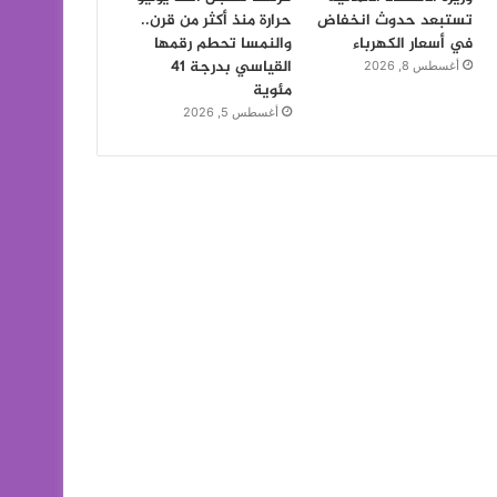
تستبعد حدوث انخفاض
حرارة منذ أكثر من قرن..
في أسعار الكهرباء
والنمسا تحطم رقمها
القياسي بدرجة 41
أغسطس 8, 2026
مئوية
أغسطس 5, 2026