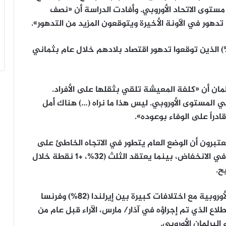
دابير على مستوى الاتحاد الأوروبي. وأفادت الدراسة أن «نصف
ور في الآونة الأخيرة ويتوقعون المزيد من التدهور».
 ذلك، فقد انخفض معدل المستطلعين (52%) الذين توقعوا تدهور اقتصاد بلادهم خلال عام بثماني
ان أن «كلفة المعيشة تلقي بثقلها على الأفراد.
المستوى الأوروبي. ليس هذا ما نراه (…) هناك أمل
ادراً على الوفاء بوعوده».
بين (61% في فرنسا) يعتبرون أن الوضع العام يتطور في الاتجاه الخاطئ على
مستوى الاتحاد الأوروبي، لكن هذه النسبة آخذة في الانخفاض، بينما يعتقد الثلث (32%، +1 نقطة خلال
ح.
وأكد 54% أنهم «راضون» عن سير الديمقراطية الأوروبية مع اختلافات كبيرة بين إيرلندا (82%) وفرنسا
ويكشف هذا الاستطلاع الذي تم إجراؤه في آذار/ مارس، الآراء قبل عام من