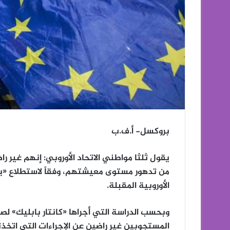
بروكسل- أ.ف.ب
يقول ثلثا مواطني الاتحاد الأوروبي: إنهم غير
من تدهور مستوى معيشتهم، وفقاً لاستطلاع «يوروب
الأوروبية المقبلة.
المستجوبين غير راضين عن الإجراءات التي اتخذت