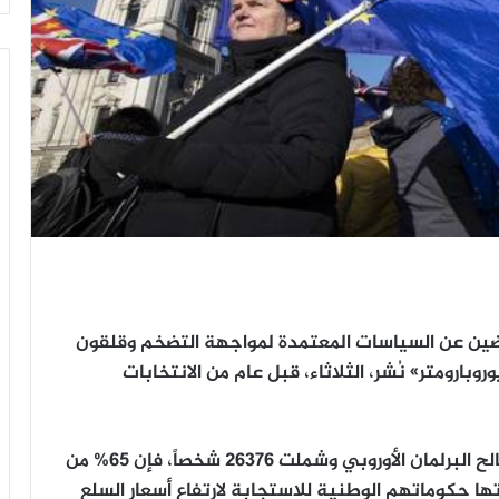
 راضين عن السياسات المعتمدة لمواجهة التضخم وقلقون
ارومتر» نُشر، الثلاثاء، قبل عام من الانتخابات
وبحسب الدراسة التي أجراها «كانتار بابليك» لصالح البرلمان الأوروبي وشملت 26376 شخصاً، فإن 65% من
ها حكوماتهم الوطنية للاستجابة لارتفاع أسعار السلع