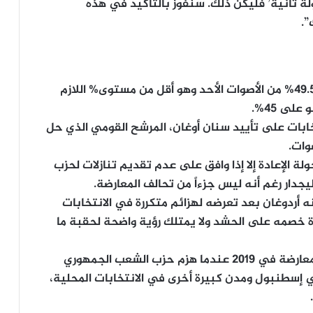
جولة ثانية’ فليكن ذلك. سنفوز بالتأكيد في هذه
”.
تقدم أردوغان في الانتخابات بعد حصوله على 49.5% من الأصوات الأحد وهو أقل من مستوى% اللازم
لى 45%.
خابات على تأييد سنان أوغان، المرشح القومي الذي حل
لة الإعادة إلا إذا وافق على عدم تقديم تنازلات لحزب
يجدار رغم أنه ليس جزءاً من تحالف المعارضة.
 أردوغان بعد تعرضه لهزائم متكررة في الانتخابات
 خصمه على الحشد ولا يمتلك رؤية واضحة لحقبة ما
ويعلق كليجدار أوغلو آماله في الفوز على فوز المعارضة في 2019 عندما هزم حزب الشعب الجمهوري
في إسطنبول ومدن كبيرة أخرى في الانتخابات المحلية،