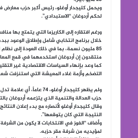
ويحمل كليجدار أوغلو، رئيس أكبر حزب معارض في
لحكم أردوغان “الاستبدادي”.
ورغم افتقاره إلى الكاريزما التي يتمتع بها من
خلال برنامج انتخابي شامل وإطلاق الوعود ببدء
85 مليون نسمة، بما في ذلك العودة إلى نظام 
منتقدون إن أردوغان استخدمهما في قمع المعا
كما وعد بإنهاء السياسات الاقتصادية غير التقل
التضخم وأزمة غلاء المعيشة التي استنزفت شعبي
ولم يظهر كليجدار أوغلو، 74 
حزب العدالة والتنمية الذي يتزعمه أردوغان بالت
وقال كليجدار أوغلو لأنصاره مع بدء إعلان النتائ
النتيجة التي كان يتوقعها”.
وأضاف “الفوز في الانتخابات لا يكون من الشرفة”
لمؤيديه من شرفة مقر حزبه.