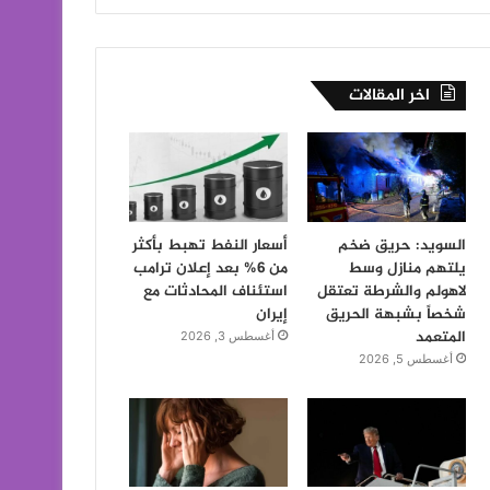
اخر المقالات
السويد: حريق ضخم
أسعار النفط تهبط بأكثر
يلتهم منازل وسط
من 6% بعد إعلان ترامب
لاهولم والشرطة تعتقل
استئناف المحادثات مع
شخصاً بشبهة الحريق
إيران
المتعمد
أغسطس 3, 2026
أغسطس 5, 2026