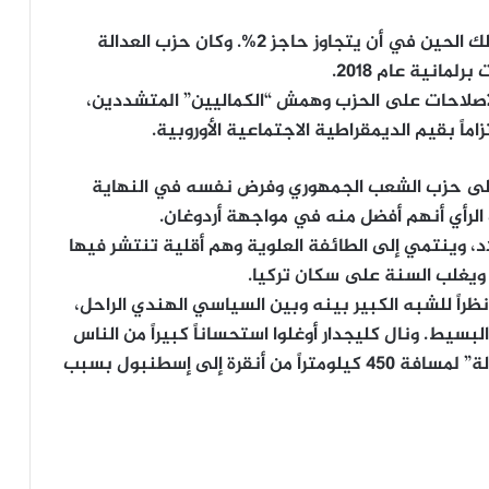
لكن التأييد لحزب الشعب الجمهوري فشل منذ ذلك الحين في أن يتجاوز حاجز 2%. وكان حزب العدالة
لإصلاحات على الحزب وهمش “الكماليين” المتشددين،
اماً بقيم الديمقراطية الاجتماعية الأوروبية.
على حزب الشعب الجمهوري وفرض نفسه في النهاية
ت الرأي أنهم أفضل منه في مواجهة أردوغان.
اد، وينتمي إلى الطائفة العلوية وهم أقلية تنتشر فيها
 ويغلب السنة على سكان تركيا.
ظراً للشبه الكبير بينه وبين السياسي الهندي الراحل،
سيط. ونال كليجدار أوغلوا استحساناً كبيراً من الناس
في عام 2017 عندما أطلق “مسيرة من أجل العدالة” لمسافة 450 كيلومتراً من أنقرة إلى إسطنبول بسبب