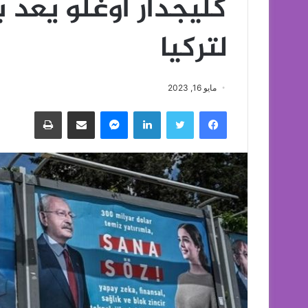
كليجدار أوغلو يعد ب
لتركيا
مايو 16, 2023
فيسبوك
تويتر
لينكدإن
ماسنجر
مشاركة عبر البريد
طباعة