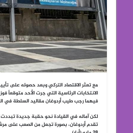
مع تعثر الاقتصاد التركي وبعد حصوله على تأييد 
الانتخابات الرئاسية التي جرت الأحد متوقعاً فو
فيهما رجب طيب أردوغان مقاليد السلطة في الب
لكن آماله في القيادة نحو حقبة جديدة تبددت بع
تقدم أردوغان، بصورة تجعل من الصعب على مرشح
28 مايو (أيار).