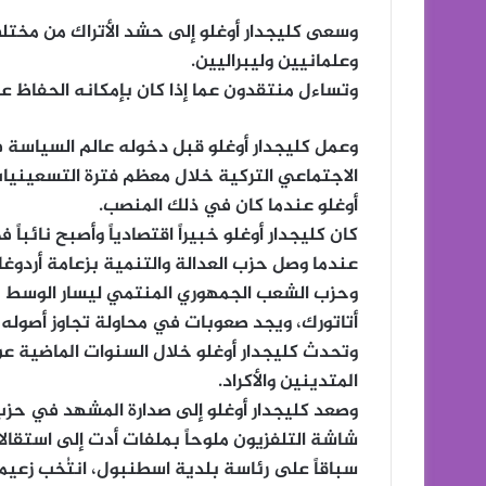
وسعى كليجدار أوغلو إلى حشد الأتراك من مخت
وعلمانيين وليبراليين.
وتساءل منتقدون عما إذا كان بإمكانه الحفاظ عل
وعمل كليجدار أوغلو قبل دخوله عالم السياسة 
الاجتماعي التركية خلال معظم فترة التسعينيات
أوغلو عندما كان في ذلك المنصب.
عندما وصل حزب العدالة والتنمية بزعامة أردوغا
وحزب الشعب الجمهوري المنتمي ليسار الوسط 
أتاتورك، ويجد صعوبات في محاولة تجاوز أصوله 
وتحدث كليجدار أوغلو خلال السنوات الماضية عن
المتدينين والأكراد.
وصعد كليجدار أوغلو إلى صدارة المشهد في حزب
شاشة التلفزيون ملوحاً بملفات أدت إلى استقا