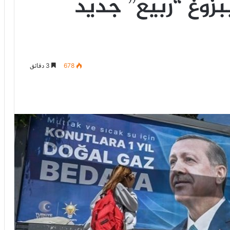
بزوغ “ربيع” جديد
678
3 دقائق