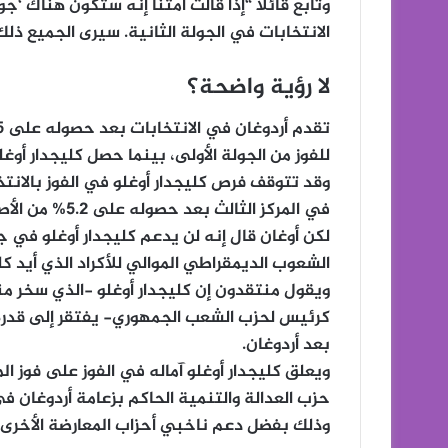
وتابع قائلاً “إذا قالت أمتنا إنه ستكون هناك ‘
الانتخابات في الجولة الثانية. سيرى الجميع ذلك
لا رؤية واضحة؟
للفوز من الجولة الأولى، بينما حصل كليجدار أوغلو ع
وقد تتوقف فرص كليجدار أوغلو في الفوز بالانت
في المركز الثالث بعد حصوله على 5.2% من الأصوات.
لكن أوغان قال إنه لن يدعم كليجدار أوغلو في جو
الشعوب الديمقراطي الموالي للأكراد الذي أيد كل
ويقول منتقدون إن كليجدار أوغلو -الذي سخر منه
كرئيس لحزب الشعب الجمهوري- يفتقر إلى قدرة
بعد أردوغان.
حزب العدالة والتنمية الحاكم بزعامة أردوغان 
وذلك بفضل دعم ناخبي أحزاب المعارضة الأخرى.