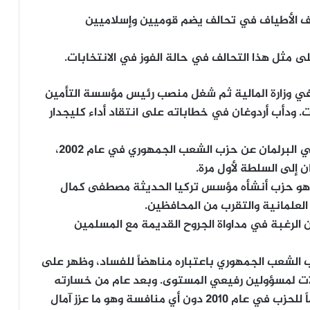
لف الأطياف في تحالف يضم قوميين وإسلاميين
ى مثل هذا التحالف في حالة الفوز في الانتخابات.
في وزارة المالية ثم شغل منصب رئيس مؤسسة التأمين
. ودأب أردوغان في خطاباته على انتقاد أداء كليجدار
كان كليجدار أوغلو خبيراً اقتصادياً وأصبح نائباً في البرلمان عن حزب الشعب الجمهوري في عام 2002،
ن إلى السلطة لأول مرة.
هو حزب أنشأه مؤسس تركيا الحديثة مصطفى كمال
العلمانية والتقرب من المحافظين.
 الرغبة في مداواة الجروح القديمة مع المسلمين
 الشعب الجمهوري باعتباره مناهضاً للفساد، وظهر على
لات لمسؤولين رفيعي المستوى. وبعد عام من خسارته
سباقاً على رئاسة بلدية اسطنبول، انتُخب زعيماً للحزب في عام 2010 دون أي منافسة وهو ما عزز آمال