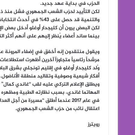
الحزب في بداية عهد جديد.
والتنمية قد حصل على 43% في أحدث انتخابات برلمانية عام 2018.
لكن البعض يرون أن كليجدار أوغلو أدخل بعض ا
بينما ساند أعضاء يُنظر إليهم على أنهم أكثر التز
ويقول منتقدون إنه أخفق في إضفاء المرونة 
مرشحاً رئاسياً متجاوزاً آخرين أظهرت استطلاعا
وُلد كليجدار أوغلو في إقليم تونجلي بشرق البل
أفكار شيعية وصوفية وتقاليد منطقة الأناضول.
ويطلق الإعلام التركي عليه لقب “غاندي كمال” ن
المهاتما غاندي، بسبب نظارته الطبية ومظهره الب
اعتقال نائب من حزب الشعب الجمهوري.
رويترز