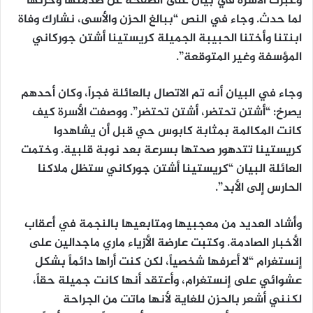
وعبرت الأسرة في بيان على الصفحة عن صدمتها وحزنها
لما حدث. وجاء في النص “ببالغ الحزن والأسى، نشارك وفاة
ابنتنا وأختنا الحبيبة الجميلة كريستينا أشتن جوركاني
المؤسفة وغير المتوقعة”.
وجاء في البيان أنه تم الاتصال بالعائلة فجراً، وكان أحدهم
يصرخ: “أشتن تحتضر، أشتن تحتضر”. ووصفت الأسرة كيف
كانت المكالمة بمثابة كابوس حي قبل أن يشاهدوا
كريستينا تتدهور صحتها بسرعة بعد نوبة قلبية. وختمت
العائلة البيان “كريستينا أشتن جوركاني ستظل ملاكنا
الحارس إلى الأبد”.
وأشاد العديد من معجبيها ومتابعيها بالنجمة في أعقاب
الأخبار الصادمة. وكتبت عارضة الأزياء ماري ماجدالين على
إنستغرام “لا أعرفها شخصياً، لكن كنت أراها دائماً بشكل
عشوائي على إنستغرام، وأعتقد أنها كانت جميلة حقاً،
لكنني أشعر بالحزن للغاية لأنها ماتت من الجراحة