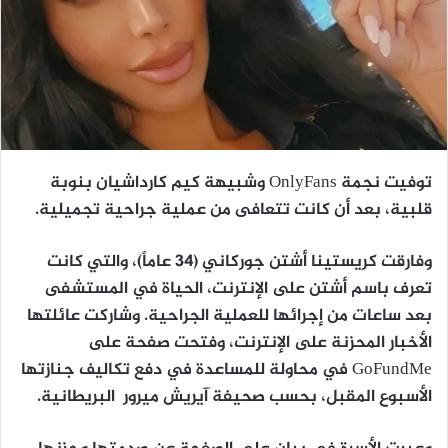
توفيت نجمة OnlyFans وشبيهة كيم كارداشيان بنوبة
قلبية، بعد أن كانت تتعافى من عملية جراحية تجميلية.
وفارقت كريستينا أشتن جوركاني (34 عاماً)، والتي كانت
تعرف باسم أشتن على الإنترنت، الحياة في المستشفى
بعد ساعات من إجرائها للعملية الجراحية. وشاركت عائلتها
الأخبار المحزنة على الإنترنت، وفتحت صفحة على
GoFundMe في محاولة للمساعدة في دفع تكاليف جنازتها
الأسبوع المقبل، بحسب صحيفة آيريش ميرور البريطانية.