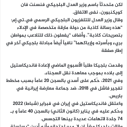
لكن متحدثاً باسم وزير العدل البلجيكي فنسنت فان
كويكنبورن، نفى الاتفاق.
وقال وزير العدل للتلفزيون البلجيكي الرسمي في.تي.إم:
“هذه رسالة كاذبة من دولة مارقة متخصصة في الإدلاء
بتصريحات كاذبة”. وأضاف “يفعلون ذلك للتلاعب بمواطن
بريء وبأسرته وإرباكهما” نافياً أيضاً مبادلة بلجيكي آخر في
إطار صفقة
وقدمت بلجيكا طلباً الأسبوع الماضي لإعادة فانديكاستيل
إلى بلاده بموجب معاهدة نقل السجناء.
وفي 2021، حُكم على أسدي بالسجن 20 عاماً بسبب مخطط
تفجير فاشل في 2018، ضد جماعة معارضة إيرانية في
باريس.
واعتقل فانديكاستيل في إيران في فبراير (شباط) 2022
وحُكم عليه في يناير (كانون الثاني) بالسجن 40 عاماً و بـ
74 جلدة لاتهامات عديدة بينها التجسس.
وقالت بلجيكا مراراً إن لا مبرر احتجازه وأنه أدين “بسلسلة