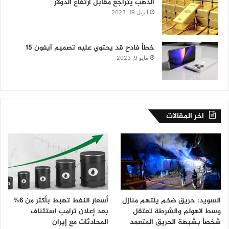
الذهب يتراجع مقابل ارتفاع الدولار
أبريل 19, 2023
خطأ فادح قد يحتوي عليه تصميم آيفون 15
مايو 9, 2023
اخر المقالات
السويد: حريق ضخم يلتهم منازل
أسعار النفط تهبط بأكثر من 6%
وسط لاهولم والشرطة تعتقل
بعد إعلان ترامب استئناف
شخصاً بشبهة الحريق المتعمد
المحادثات مع إيران