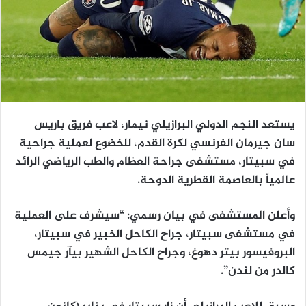
يستعد النجم الدولي البرازيلي نيمار، لاعب فريق باريس
سان جيرمان الفرنسي لكرة القدم، للخضوع لعملية جراحية
في سبيتار، مستشفى جراحة العظام والطب الرياضي الرائد
عالمياً بالعاصمة القطرية الدوحة.
وأعلن المستشفى في بيان رسمي: “سيشرف على العملية
في مستشفى سبيتار، جراح الكاحل الخبير في سبيتار،
البروفيسور بيتر دهوغ، وجراح الكاحل الشهير بيآر جيمس
كالدر من لندن”.