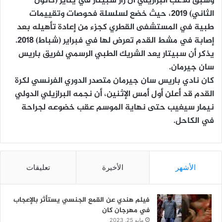
وسبق للاعب البرازيلي أن زار سبيتار في يناير (كانون
الثاني) 2019، حيث خضع لسلسلة فحوصات وتقييمات
طبية في المستشفى القطري كجزء من إعادة تأهيله بعد
إصابة في مشط القدم تعرض لها في فبراير (شباط) 2018.
يذكر أن سبيتار يعد الشريك الطبي الرسمي لفريق باريس
سان جيرمان.
كان نادي باريس سان جيرمان متصدر الدوري الفرنسي لكرة
القدم قد أعلن أول أمس الإثنين، أن نجمه البرازيلي الدولي
نيمار سيغيب حتى نهاية الموسم عقب خضوعه لجراحة
في الكاحل.
الأشهر
الأخيرة
تعليقات
فيلم هندي عن القمع الجنسي يستأثر بالإعجاب
في مهرجان كان
مايو 25, 2023