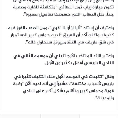
وسافر بي إس جي الإثنين إلى ألمانيا، وتوقع ميسي أن
تكون مباراة إياب ثمن النهائي “متكافئة للغاية وصعبة
جداً، مثل الذهاب، التي حسمتها تفاصيل صغيرة”.
واعترف أن إستاد “أليانز أرينا “قوي”، ومن الصعب الفوز فيه
كضيف، ولكنه أكد أن الفريق “لديه حماس كبير للاستمرار
في شق طريقه في التشامبيونز. سنحاول ذلك”.
واعتبر قائد المنتخب الأرجنتيني أن موسمه الثاني في
النادي الباريسي أفضل بكثير من الأول.
وقال “تكبدت في الموسم الأول عناء التكيف كثيرا في
باريس لأسباب مختلفة”، مشيراً إلى أنه لديه الآن “رغبة
قوية وحماس كبير وتأقلم بشكل أكبر على النادي
والمدينة”.