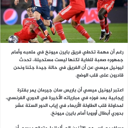
رغم أن مهمة تخطي فريق بايرن ميونخ في ملعبه وأمام
جمهوره صعبة للغاية لكنها ليست مستحيلة، تحدث
ليونيل ميسي عن أن الفريق في حالة جيدة جئنا ونحن
قادرون على قلب الوضع.
اعتبر ليونيل ميسي أن باريس سان جيرمان يمر بفترة
إيجابية بعد فوزه في مبارياته الأخيرة في الدوري الفرنسي،
لمحاولة قلب الطاولة الأربعاء في إياب الدور الستة عشر
بدوري أبطال أوروبا أمام بايرن ميونخ.