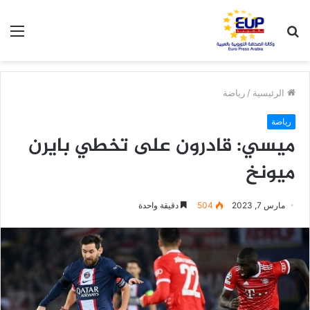
بحث
الق
عن
الرئيسية
/
رياضة
رياضة
ميسي: قادرون على تخطي بايرن
ميونخ
مارس 7, 2023
504
دقيقة واحدة