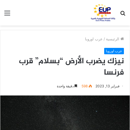
بحث
الق
عن
الرئيسية
/
عرب اوروبا
عرب اوروبا
نيزك يضرب الأرض “بسلام” قرب
فرنسا
فبراير 13, 2023
598
دقيقة واحدة