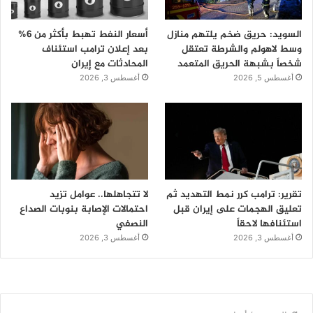
السويد: حريق ضخم يلتهم منازل
أسعار النفط تهبط بأكثر من 6%
وسط لاهولم والشرطة تعتقل
بعد إعلان ترامب استئناف
شخصاً بشبهة الحريق المتعمد
المحادثات مع إيران
أغسطس 5, 2026
أغسطس 3, 2026
تقرير: ترامب كرر نمط التهديد ثم
لا تتجاهلها.. عوامل تزيد
تعليق الهجمات على إيران قبل
احتمالات الإصابة بنوبات الصداع
استئنافها لاحقاً
النصفي
أغسطس 3, 2026
أغسطس 3, 2026