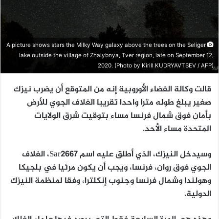
A picture shows stars the Milky Way galaxy above the trees on the Seliger
lake outside the village of Zhalybnya, Tver region, late on September 12,
2020. (Photo by Kirill KUDRYAVTSEV / AFP)
قالت وكالة الفضاء الأوروبية إنه من المتوقع أن يضرب نيزك
صغير يبلغ طوله مترا واحدا تقريبا الغلاف الجوي للأرض
بأمان فوق شمال فرنسا مساء بتوقيت شرق الولايات
المتحدة مساء الأحد.
وسيدخل النيزك، الذي أطلق عليه اسم Sar2667، الغلاف
الجوي فوق روان، فرنسا، ويجب أن يكون مرئيا في بلجيكا
وهولندا وشمال فرنسا وجنوب إنكلترا، وفقا لمنظمة النيزك
الدولية.