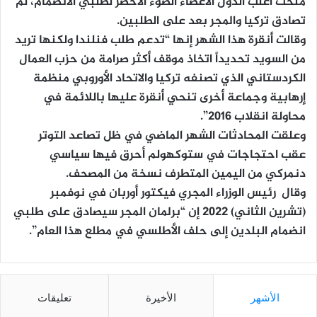
منحت أغلب الدول الأعضاء الضوء الأخضر لطلبي الانضمام، لم
تصادق تركيا والمجر بعد على الطلبين.
وقالت أنقرة هذا الشهر إنها “تدعم طلب فنلندا ولكنها تريد
من السويد تحديداً اتخاذ موقف أكثر صرامة من حزب العمال
الكردستاني الذي تصنفه تركيا والاتحاد الأوروبي منظمة
إرهابية وجماعة أخرى تنحي أنقرة عليها باللائمة في
محاولة انقلاب 2016”.
وعلقت المحادثات الشهر الماضي في ظل تصاعد التوتر
عقب احتجاجات في ستوكهولم أحرق فيها سياسي
دنمركي من اليمين المتطرف نسخة من المصحف.
وقال رئيس الوزراء المجري فيكتور أوربان في نوفمبر
(تشرين الثاني) 2022 إن “برلمان المجر سيصادق على طلبي
انضمام البلدين إلى حلف الأطلسي في مطلع هذا العام”.
الأشهر
الأخيرة
تعليقات