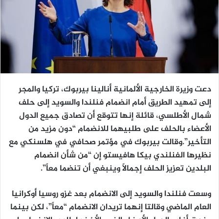
دعت وزيرة الخارجية الألمانية أنالينا بيربوك، تركيا والمجر
إلى تمهيد الطريق أمام انضمام فنلندا والسويد إلى حلف
شمال الأطلسي، قائلة إنها تتوقع أن تصادق جميع الدول
الأعضاء بالحلف على طلبيهما للانضمام “دون مزيد من
التأخير”.وقالت بيربوك في مؤتمر صحافي في هلسنكي مع
نظيرها الفنلندي بيكا هافيستو إن “من شأن انضمام
البلدين تعزيز الحلف إجمالاً وينبغي أن تنضما معاً”.
وسعت فنلندا والسويد إلى الانضمام بعد غزو روسيا أوكرانيا
العام الماضي وقالتا إنهما تريدان الانضمام “معاً”، لكن بينما