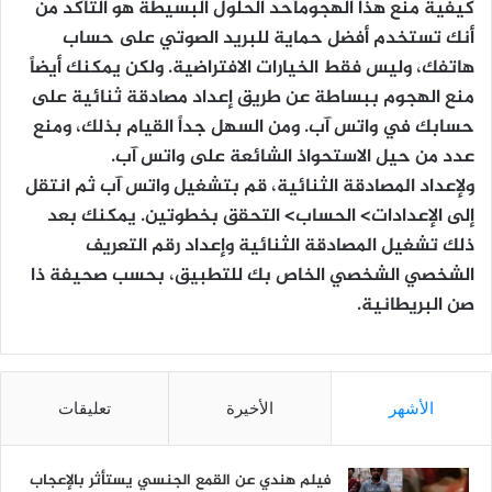
كيفية منع هذا الهجومأحد الحلول البسيطة هو التأكد من
أنك تستخدم أفضل حماية للبريد الصوتي على حساب
هاتفك، وليس فقط الخيارات الافتراضية. ولكن يمكنك أيضاً
منع الهجوم ببساطة عن طريق إعداد مصادقة ثنائية على
حسابك في واتس آب. ومن السهل جداً القيام بذلك، ومنع
عدد من حيل الاستحواذ الشائعة على واتس آب.
ولإعداد المصادقة الثنائية، قم بتشغيل واتس آب ثم انتقل
إلى الإعدادات> الحساب> التحقق بخطوتين. يمكنك بعد
ذلك تشغيل المصادقة الثنائية وإعداد رقم التعريف
الشخصي الشخصي الخاص بك للتطبيق، بحسب صحيفة ذا
صن البريطانية.
الأشهر
الأخيرة
تعليقات
فيلم هندي عن القمع الجنسي يستأثر بالإعجاب