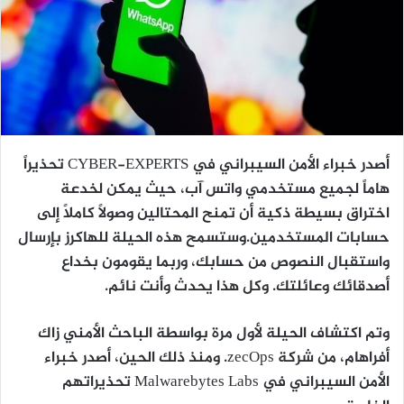
أصدر خبراء الأمن السيبراني في CYBER-EXPERTS تحذيراً
هاماً لجميع مستخدمي واتس آب، حيث يمكن لخدعة
اختراق بسيطة ذكية أن تمنح المحتالين وصولاً كاملاً إلى
حسابات المستخدمين.وستسمح هذه الحيلة للهاكرز بإرسال
واستقبال النصوص من حسابك، وربما يقومون بخداع
أصدقائك وعائلتك. وكل هذا يحدث وأنت نائم.
وتم اكتشاف الحيلة لأول مرة بواسطة الباحث الأمني زاك
أفراهام، من شركة zecOps. ومنذ ذلك الحين، أصدر خبراء
الأمن السيبراني في Malwarebytes Labs تحذيراتهم