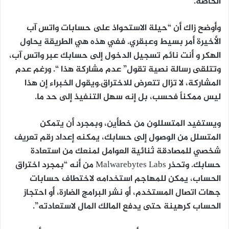
الخاصة.
وأوضح زاك أن “حيلة الاستحواذ على حسابات واتس آب
الأخيرة أمر بسيط وعبقري. ففي هذه هي الطريقة يحاول
الهكر و أنت نائم تسجيل الدخول إلى حسابك عبر واتس آب،
وتتلقى رسالة نصية تقول” عدم مشاركة هذا “. ورغم عدم
المشاركة، لا تزال تتعرض للاختراق.ويقول الخبراء إن هذا
ليس ممكناً فحسب، بل إنه سهل التنفيذ إلى حد ما.
ويستفيد المتسللون من خطأين، وبمجرد أن يتمكن
المتسلل من الوصول إلى حسابك، يمكنه إعداد رقم تعريف
شخصي للمصادقة ثنائية العوامل لمنعك من استعادة
حسابك. وتحذر Malwarebytes Labs من أنه “بمجرد اختراق
الحساب، يمكن للمهاجم استخدامه لاختطاف حسابات
جهات اتصال المستخدم، أو نشر البرامج الضارة، أو احتجاز
الحساب كرهينة حتى يدفع المالك المال لاستعادته”.