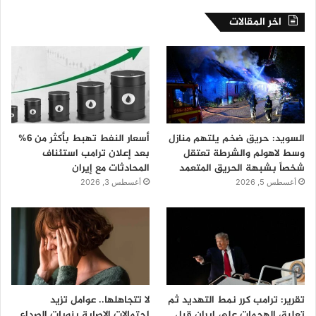
اخر المقالات
السويد: حريق ضخم يلتهم منازل
أسعار النفط تهبط بأكثر من 6%
وسط لاهولم والشرطة تعتقل
بعد إعلان ترامب استئناف
شخصاً بشبهة الحريق المتعمد
المحادثات مع إيران
أغسطس 5, 2026
أغسطس 3, 2026
تقرير: ترامب كرر نمط التهديد ثم
لا تتجاهلها.. عوامل تزيد
تعليق الهجمات على إيران قبل
احتمالات الإصابة بنوبات الصداع