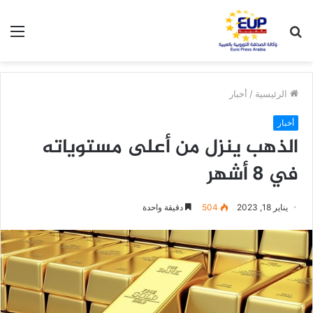
بحث
الق
عن
الرئيسية
/
أخبار
أخبار
الذهب ينزل من أعلى مستوياته
في 8 أشهر
يناير 18, 2023
504
دقيقة واحدة