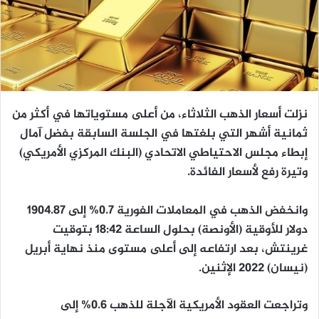
نزلت أسعار الذهب الثلاثاء، من أعلى مستوياتها في أكثر من
ثمانية أشهر التي بلغتها في الجلسة السابقة بفضل آمال
إبطاء مجلس الاحتياطي الاتحادي (البنك المركزي الأمريكي)
وتيرة رفع لأسعار الفائدة.
وانخفض الذهب في المعاملات الفورية 0.7% إلى 1904.87
دولار للأوقية (الأونصة) بحلول الساعة 18:42 بتوقيت
غرينتش، بعد ارتفاعه إلى أعلى مستوى منذ نهاية أبريل
(نيسان) 2022 الإثنين.
وتراجعت العقود الأمريكية الآجلة للذهب 0.6% إلى