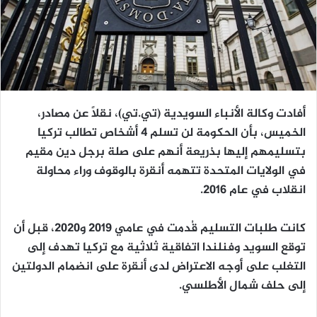
أفادت وكالة الأنباء السويدية (تي.تي)، نقلاً عن مصادر،
الخميس، بأن الحكومة لن تسلم 4 أشخاص تطالب تركيا
بتسليمهم إليها بذريعة أنهم على صلة برجل دين مقيم
في الولايات المتحدة تتهمه أنقرة بالوقوف وراء محاولة
انقلاب في عام 2016.
كانت طلبات التسليم قُدمت في عامي 2019 و2020، قبل أن
توقع السويد وفنلندا اتفاقية ثلاثية مع تركيا تهدف إلى
التغلب على أوجه الاعتراض لدى أنقرة على انضمام الدولتين
إلى حلف شمال الأطلسي.