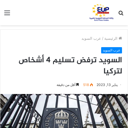
بحث
الق
عن
الرئيسية
/
عرب السويد
عرب السويد
السويد ترفض تسليم 4 أشخاص
لتركيا
يناير 13, 2023
518
أقل من دقيقة