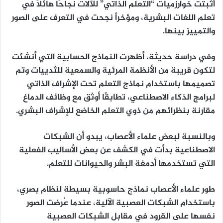
أثبتت خوارزميات “التعلم الذاتي” للآلات نجاحًا هائلاً في
تعلم اللغات البشرية، ومؤخراً نجحت في التعرف على الصور
والتمييز بينها.
وفي دراسة حديثة، أظهرت النماذج الحسابية التي أنشئت
لتكون قريبة من الأنظمة المرئية والسمعية للثدييات وتم
تصميمها باستخدام نماذج التعلم تحت الإشراف الذاتي
لبرامج الذكاء الاصطناعي، تطابقًا أوثق مع وظائف الدماغ
مقارنة بنظرائهم من ذوي التعلم الخاضع للإشراف البشري.
وبالنسبة لبعض علماء الأعصاب، يبدو أن الشبكات
الاصطناعية بدأت في الكشف عن بعض الأساليب الفعلية
التي تستخدمها أدمغة البشر والحيوانات للتعلم.
طور علماء الأعصاب نماذج حاسوبية بسيطة لنظام بصري،
باستخدام الشبكات العصبية الآلية، عندما عُرضت الصور
نفسها على القرود في مقابل الشبكات العصبية