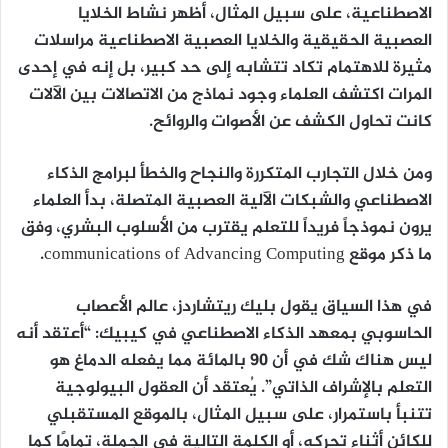
الاصطناعية، على سبيل المثال، أظهر نشاط الخلايا
العصبية الحقيقية والخلايا العصبية الاصطناعية مراسلات
مثيرة للاهتمام تكاد تتشابه إلى حد كبير، بل إنه في إحدى
المرات اكتشف العلماء وجود نماذج من الاتصالات بين الآلات
كانت تحاول الكشف عن الأصوات والروائح.
ومن خلال التجارب المتكررة والنجاح والخطأ لبرامج الذكاء
الاصطناعي والشبكات الآلية العصبية المتصلة، بدأ العلماء
يرون نموذجاً فريداً للتعلم يقترب من الأسلوب البشري، وفق
ما ذكر موقع communications of Advancing Computing.
في هذا السياق يقول بليك ريتشاردز، عالم الأعصاب
الحاسوبي بمعهد الذكاء الاصطناعي في كيبيك: “أعتقد أنه
ليس هناك شك في أن 90 بالمائة مما يفعله الدماغ هو
التعلم بالإشراف الذاتي”. يُعتقد أن العقول البيولوجية
تتنبأ باستمرار، على سبيل المثال، بالموقع المستقبلي
للكائن أثناء تحركه، أو الكلمة التالية في الجملة، تمامًا كما