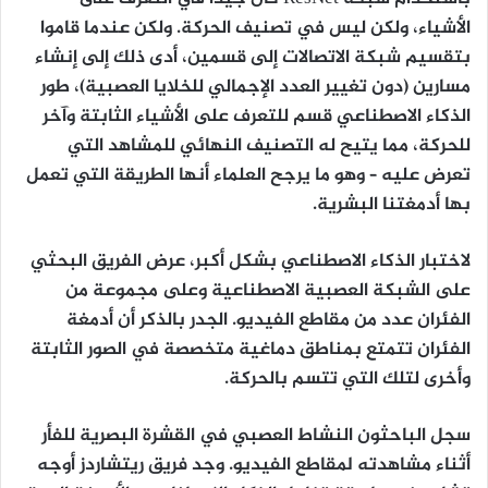
الأشياء، ولكن ليس في تصنيف الحركة. ولكن عندما قاموا
بتقسيم شبكة الاتصالات إلى قسمين، أدى ذلك إلى إنشاء
مسارين (دون تغيير العدد الإجمالي للخلايا العصبية)، طور
الذكاء الاصطناعي قسم للتعرف على الأشياء الثابتة وآخر
للحركة، مما يتيح له التصنيف النهائي للمشاهد التي
تعرض عليه – وهو ما يرجح العلماء أنها الطريقة التي تعمل
بها أدمغتنا البشرية.
لاختبار الذكاء الاصطناعي بشكل أكبر، عرض الفريق البحثي
على الشبكة العصبية الاصطناعية وعلى مجموعة من
الفئران عدد من مقاطع الفيديو. الجدر بالذكر أن أدمغة
الفئران تتمتع بمناطق دماغية متخصصة في الصور الثابتة
وأخرى لتلك التي تتسم بالحركة.
سجل الباحثون النشاط العصبي في القشرة البصرية للفأر
أثناء مشاهدته لمقاطع الفيديو. وجد فريق ريتشاردز أوجه