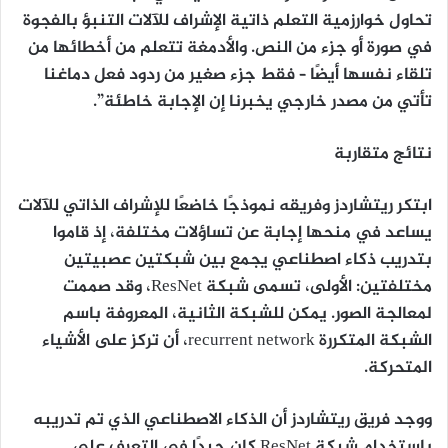
تحاول خوارزمية التعلم ذاتية الإشراف للآلات التنبؤ بالفجوة
في صورة أو جزء من النص. والأدمغة تتعلم من أخطائها من
تلقاء نفسها أيضًا – فقط جزء صغير من ردود فعل دماغنا
تأتي من مصدر خارجي يخبرنا إن الإجابة خاطئة”.
نتائج متقاربة
ابتكر ريتشاردز وفريقه نموذجًا خاضعًا للإشراف الذاتي للآلات
يساعد في منحها إجابة عن تساؤلات مختلفة، إذ قاموا
بتدريب ذكاء اصطناعي يجمع بين شبكتين عصبيتين
مختلفتين: الأولى، تسمى شبكة ResNet، وقد صممت
لمعالجة الصور. يمكن للشبكة الثانية، المعروفة باسم
الشبكة المتكررة recurrent network، أن تركز على الأشياء
المتحركة.
ووجد فريق ريتشاردز أن الذكاء الاصطناعي الذي تم تدريبه
باستخدام شبكة ResNet كان جيدًا في التعرف على