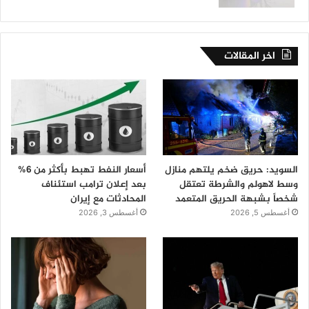
اخر المقالات
السويد: حريق ضخم يلتهم منازل
أسعار النفط تهبط بأكثر من 6%
وسط لاهولم والشرطة تعتقل
بعد إعلان ترامب استئناف
شخصاً بشبهة الحريق المتعمد
المحادثات مع إيران
أغسطس 5, 2026
أغسطس 3, 2026