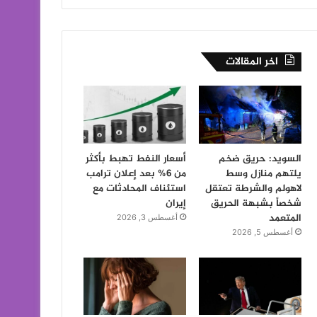
اخر المقالات
السويد: حريق ضخم
أسعار النفط تهبط بأكثر
يلتهم منازل وسط
من 6% بعد إعلان ترامب
لاهولم والشرطة تعتقل
استئناف المحادثات مع
شخصاً بشبهة الحريق
إيران
المتعمد
أغسطس 3, 2026
أغسطس 5, 2026