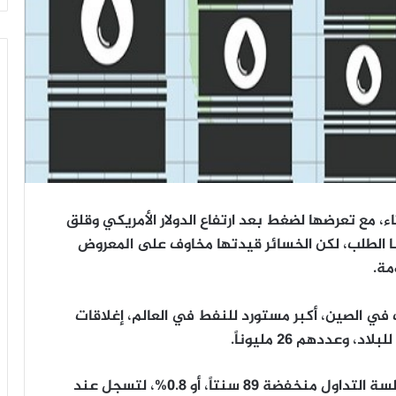
، مع تعرضها لضغط بعد ارتفاع الدولار الأمريكي وقلق
نا الطلب، لكن الخسائر قيدتها مخاوف على المعروض
مة.
في الصين، أكبر مستورد للنفط في العالم، إغلاقات
عددهم 26 مليوناً.
وأنهت عقود خام القياس العالمي مزيج برنت جلسة التداول منخفضة 89 سنتاً، أو 0.8%، لتسجل عند