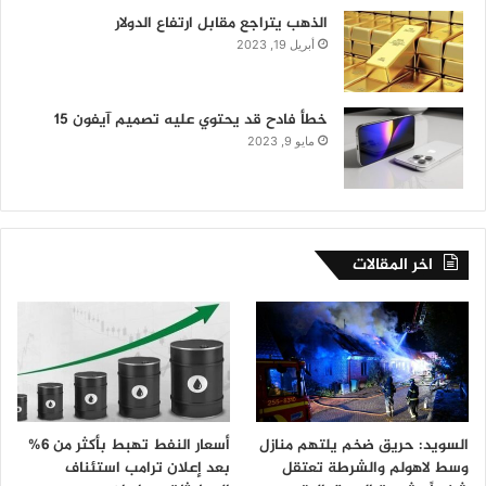
الذهب يتراجع مقابل ارتفاع الدولار
أبريل 19, 2023
خطأ فادح قد يحتوي عليه تصميم آيفون 15
مايو 9, 2023
اخر المقالات
السويد: حريق ضخم يلتهم منازل
أسعار النفط تهبط بأكثر من 6%
وسط لاهولم والشرطة تعتقل
بعد إعلان ترامب استئناف