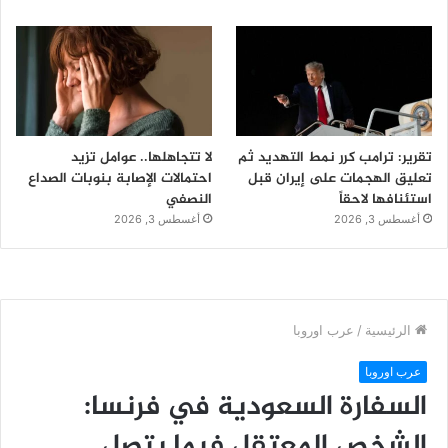
تقرير: ترامب كرر نمط التهديد ثم
لا تتجاهلها.. عوامل تزيد
تعليق الهجمات على إيران قبل
احتمالات الإصابة بنوبات الصداع
استئنافها لاحقاً
النصفي
أغسطس 3, 2026
أغسطس 3, 2026