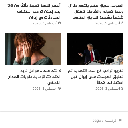
السويد: حريق ضخم يلتهم منازل
أسعار النفط تهبط بأكثر من 6%
وسط لاهولم والشرطة تعتقل
بعد إعلان ترامب استئناف
شخصاً بشبهة الحريق المتعمد
المحادثات مع إيران
أغسطس 5, 2026
أغسطس 3, 2026
تقرير: ترامب كرر نمط التهديد ثم
لا تتجاهلها.. عوامل تزيد
تعليق الهجمات على إيران قبل
احتمالات الإصابة بنوبات الصداع
استئنافها لاحقاً
النصفي
أغسطس 3, 2026
أغسطس 3, 2026