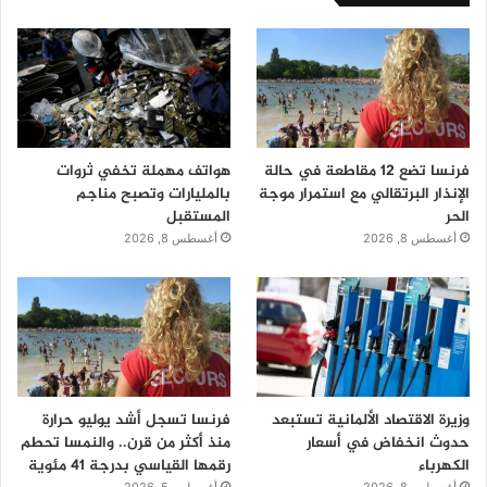
فرنسا تضع 12 مقاطعة في حالة
هواتف مهملة تخفي ثروات
الإنذار البرتقالي مع استمرار موجة
بالمليارات وتصبح مناجم
الحر
المستقبل
أغسطس 8, 2026
أغسطس 8, 2026
وزيرة الاقتصاد الألمانية تستبعد
فرنسا تسجل أشد يوليو حرارة
حدوث انخفاض في أسعار
منذ أكثر من قرن.. والنمسا تحطم
الكهرباء
رقمها القياسي بدرجة 41 مئوية